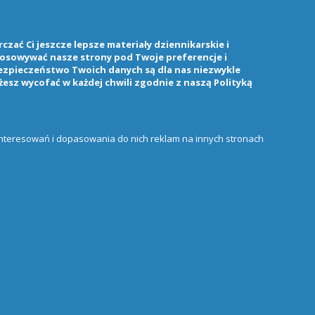
zać Ci jeszcze lepsze materiały dziennikarskie i
stosowywać nasze strony pod Twoje preferencje i
ezpieczeństwo Twoich danych są dla nas niezwykle
żesz wycofać w każdej chwili zgodnie z naszą
Polityką
ainteresowań i dopasowania do nich reklam na innych stronach