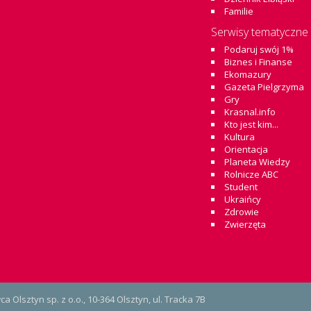
Familie
Serwisy tematyczne
Podaruj swój 1%
Biznes i Finanse
Ekomazury
Gazeta Pielgrzyma
Gry
Krasnal.info
Kto jest kim...
Kultura
Orientacja
Planeta Wiedzy
Rolnicze ABC
Student
Ukraińcy
Zdrowie
Zwierzęta
Olsztyn sp. z o.o., 10-364 Olsztyn, ul. Tracka 7B