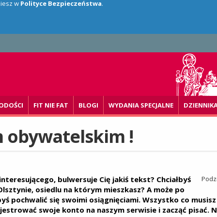
dziesz w
Polityce Bezpieczeństwa
.
ODOŚCI
FIT NIE FAT
BLOGI
WYDANIA SPECJALNE
DZIENNIK
 obywatelskim !
interesującego, bulwersuje Cię jakiś tekst? Chciałbyś
Podzi
Olsztynie, osiedlu na którym mieszkasz? A może po
byś pochwalić się swoimi osiągnięciami. Wszystko co musisz
ejestrować swoje konto na naszym serwisie i zacząć pisać. N