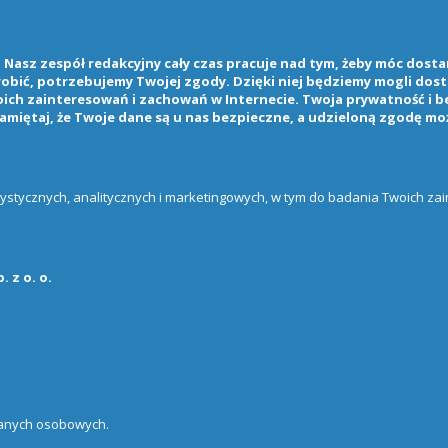
Nasz zespół redakcyjny cały czas pracuje nad tym, żeby móc dostarc
 robić, potrzebujemy Twojej zgody. Dzięki niej będziemy mogli do
ch zainteresowań i zachowań w Internecie. Twoja prywatność i b
amiętaj, że Twoje dane są u nas bezpieczne, a udzieloną zgodę mo
atystycznych, analitycznych i marketingowych, w tym do badania Twoich z
 z o. o.
danych osobowych.