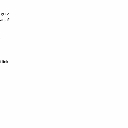
ego z
acja?
a
ą
 link