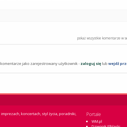
pokaż wszystkie komentarze w s
komentarze jako zarejestrowany użytkownik -
zaloguj się
lub
wejdź pr
 imprezach, koncertach, styl życia, poradniki,
Portale
WM.pl
Dziennik Elbląski