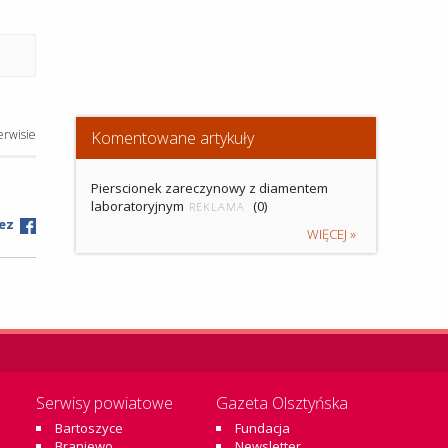
erwisie
Komentowane artykuły
Pierscionek zareczynowy z diamentem
laboratoryjnym
(0)
REKLAMA
zez
WIĘCEJ »
Serwisy powiatowe
Gazeta Olsztyńska
Bartoszyce
Fundacja
Braniewo
Newsletter