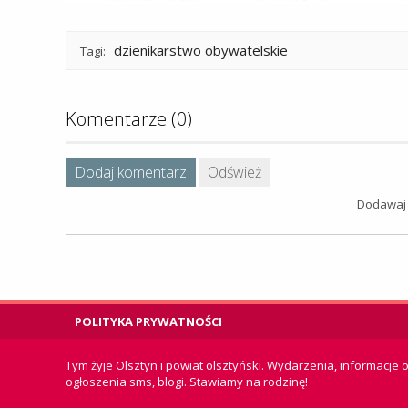
dzienikarstwo obywatelskie
Tagi:
Komentarze (0)
Dodaj komentarz
Odśwież
Dodawaj 
POLITYKA PRYWATNOŚCI
Tym żyje Olsztyn i powiat olsztyński. Wydarzenia, informacje o
ogłoszenia sms, blogi. Stawiamy na rodzinę!