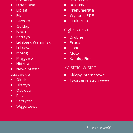
Działdowo
Reklama
Elbląg
Prenumerata
Ełk
Wydanie PDF
Giżycko
Drukarnia
Gołdap
Ogłoszenia
Iława
Kętrzyn
Drobne
Lidzbark Warmiński
Praca
Lubawa
Dom
Morąg
Moto
Mrągowo
Katalog Firm
Nidzica
Zaistniej w sieci
Nowe Miasto
Lubawskie
Sklepy internetowe
Olecko
Tworzenie stron www
Olsztyn
Ostróda
Pisz
Szczytno
Węgorzewo
Serwer: www01