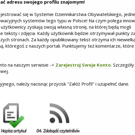
ać adresu swojego profilu znajomym!
jestrować się w Systemie Dziennikarstwa Obywatelskiego, jedn
nowacyjnych systemów tego typu w Polsce! Na czym polega innow
 użytkownicy zyskają swoją własną stronę, na której będą mogli
e teksty i zdjęcia. Każdy użytkownik będzie otrzymywał punkty z
szych stronach. Za każdy opublikowany tekst otrzyma ich niewielk
wną, któregoś z naszych portali. Punktujemy też komentarze, które
nto na naszym serwisie ->
Zarejestruj Swoje Konto
. Szczegóły i
owej.
jnego, należy nacisnąc przycisk "Załóż Profil" i uzupełnić dane.