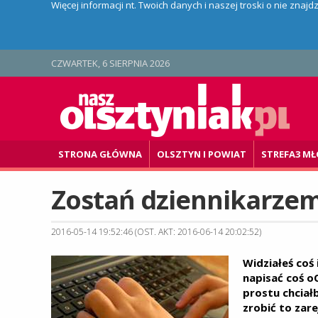
Więcej informacji nt. Twoich danych i naszej troski o nie znaj
CZWARTEK, 6 SIERPNIA 2026
STRONA GŁÓWNA
OLSZTYN I POWIAT
STREFA3 MŁ
Zostań dziennikarzem
2016-05-14 19:52:46 (OST. AKT: 2016-06-14 20:02:52)
Widziałeś coś 
napisać coś o
prostu chciał
zrobić to zar