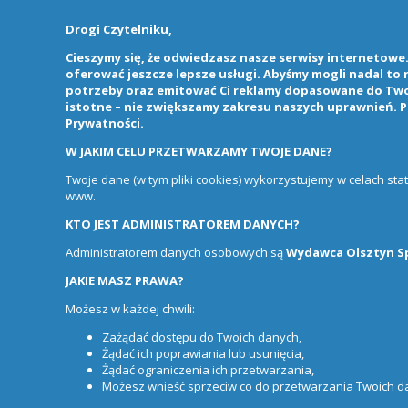
Drogi Czytelniku,
Cieszymy się, że odwiedzasz nasze serwisy internetowe. 
oferować jeszcze lepsze usługi. Abyśmy mogli nadal to
potrzeby oraz emitować Ci reklamy dopasowane do Twoi
istotne – nie zwiększamy zakresu naszych uprawnień. P
Prywatności
.
W JAKIM CELU PRZETWARZAMY TWOJE DANE?
Twoje dane (w tym pliki cookies) wykorzystujemy w celach st
www.
KTO JEST ADMINISTRATOREM DANYCH?
Administratorem danych osobowych są
Wydawca Olsztyn Sp.
JAKIE MASZ PRAWA?
Możesz w każdej chwili:
Zażądać dostępu do Twoich danych,
Żądać ich poprawiania lub usunięcia,
Żądać ograniczenia ich przetwarzania,
Możesz wnieść sprzeciw co do przetwarzania Twoich 