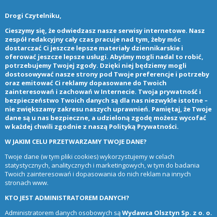
Drogi Czytelniku,
Cieszymy się, że odwiedzasz nasze serwisy internetowe. Nasz
zespół redakcyjny cały czas pracuje nad tym, żeby móc
dostarczać Ci jeszcze lepsze materiały dziennikarskie i
oferować jeszcze lepsze usługi. Abyśmy mogli nadal to robić,
potrzebujemy Twojej zgody. Dzięki niej będziemy mogli
dostosowywać nasze strony pod Twoje preferencje i potrzeby
oraz emitować Ci reklamy dopasowane do Twoich
zainteresowań i zachowań w Internecie. Twoja prywatność i
bezpieczeństwo Twoich danych są dla nas niezwykle istotne –
nie zwiększamy zakresu naszych uprawnień. Pamiętaj, że Twoje
dane są u nas bezpieczne, a udzieloną zgodę możesz wycofać
w każdej chwili zgodnie z naszą
Polityką Prywatności
.
W JAKIM CELU PRZETWARZAMY TWOJE DANE?
Twoje dane (w tym pliki cookies) wykorzystujemy w celach
statystycznych, analitycznych i marketingowych, w tym do badania
Twoich zainteresowań i dopasowania do nich reklam na innych
stronach www.
KTO JEST ADMINISTRATOREM DANYCH?
Administratorem danych osobowych są
Wydawca Olsztyn Sp. z o. o.