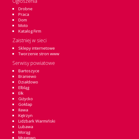
Ogłoszenia
Drobne
Praca
Dom
Moto
Katalog Firm
Zaistniej w sieci
Sklepy internetowe
Tworzenie stron www
Serwisy powiatowe
Bartoszyce
Braniewo
Działdowo
Elbląg
Ełk
Giżycko
Gołdap
Iława
Kętrzyn
Lidzbark Warmiński
Lubawa
Morąg
Mrągowo