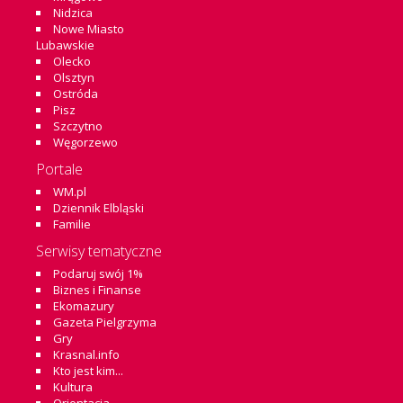
Nidzica
Nowe Miasto
Lubawskie
Olecko
Olsztyn
Ostróda
Pisz
Szczytno
Węgorzewo
Portale
WM.pl
Dziennik Elbląski
Familie
Serwisy tematyczne
Podaruj swój 1%
Biznes i Finanse
Ekomazury
Gazeta Pielgrzyma
Gry
Krasnal.info
Kto jest kim...
Kultura