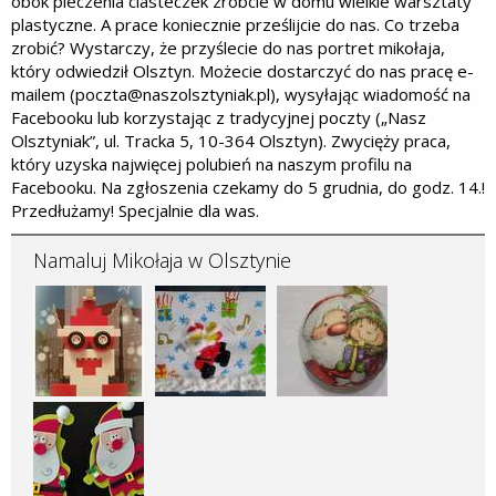
obok pieczenia ciasteczek zróbcie w domu wielkie warsztaty
plastyczne. A prace koniecznie prześlijcie do nas. Co trzeba
zrobić? Wystarczy, że przyślecie do nas portret mikołaja,
który odwiedził Olsztyn. Możecie dostarczyć do nas pracę e-
mailem (poczta@naszolsztyniak.pl), wysyłając wiadomość na
Facebooku lub korzystając z tradycyjnej poczty („Nasz
Olsztyniak”, ul. Tracka 5, 10-364 Olsztyn). Zwycięży praca,
który uzyska najwięcej polubień na naszym profilu na
Facebooku. Na zgłoszenia czekamy do 5 grudnia, do godz. 14.!
Przedłużamy! Specjalnie dla was.
Namaluj Mikołaja w Olsztynie