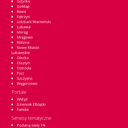
Giżycko
Gołdap
Iława
Kętrzyn
Lidzbark Warmiński
Lubawa
Morąg
Mrągowo
Nidzica
Nowe Miasto
Lubawskie
Olecko
Olsztyn
Ostróda
Pisz
Szczytno
Węgorzewo
Portale
WM.pl
Dziennik Elbląski
Familie
Serwisy tematyczne
Podaruj swój 1%