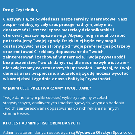
Drogi Czytelniku,
Cieszymy się, że odwiedzasz nasze serwisy internetowe. Nasz
zespół redakcyjny cały czas pracuje nad tym, żeby móc
dostarczać Ci jeszcze lepsze materiały dziennikarskie i
oferować jeszcze lepsze usługi. Abyśmy mogli nadal to robić,
potrzebujemy Twojej zgody. Dzięki niej będziemy mogli
dostosowywać nasze strony pod Twoje preferencje i potrzeby
oraz emitować Ci reklamy dopasowane do Twoich
zainteresowań i zachowań w Internecie. Twoja prywatność i
bezpieczeństwo Twoich danych są dla nas niezwykle istotne –
nie zwiększamy zakresu naszych uprawnień. Pamiętaj, że Twoje
dane są u nas bezpieczne, a udzieloną zgodę możesz wycofać
w każdej chwili zgodnie z naszą
Polityką Prywatności
.
W JAKIM CELU PRZETWARZAMY TWOJE DANE?
Twoje dane (w tym pliki cookies) wykorzystujemy w celach
statystycznych, analitycznych i marketingowych, w tym do badania
Twoich zainteresowań i dopasowania do nich reklam na innych
stronach www.
KTO JEST ADMINISTRATOREM DANYCH?
Administratorem danych osobowych są
Wydawca Olsztyn Sp. z o. o.