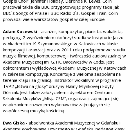
Gospel Choir, Jennifer Holliday, Deronda K. Lewis. Colin
pracował także dla BBC przygotowując programy takie jak
BBC`s Songs of Praise i BBC Radio 2`s, Gospel Train. Colin
prowadzi wiele warsztatów gospel w całej Europie
Adam Kosewski
- aranżer, kompozytor, pianista, wokalista,
pedagog. Z wyróżnieniem ukończył studia w Instytucie Jazzu
w Akademii im. K. Szymanowskiego w Katowicach w klasie
kompozycji i aranżacji oraz w 2011 roku podyplomowe studia
muzyki filmowej, komputerowej i twórczości audiowizualnej w
Akademii Muzycznej im. G. i K. Bacewiczów w Łodzi. Jest
doktorantem i wykładowcą Akademii Muzycznej w Katowicach
w zakresie kompozycji. Koncertuje z wieloma zespołami na
terenie kraju i za granicą. Instruktor wokalnym w programie
TVP2 „Bitwa na głosy” drużyny Haliny Mlynkovej i Edyty
Górniak. Jest także założycielem i dyrektorem Centrum
Szkolenia Muzyków „Misja CSM”, organizacji zajmującej się
wspieraniem rozwojem wykonawców zajmujących się
współczesną muzyką kościelną.
Ewa Giska
- absolwentka Akademii Muzycznej w Gdańsku i
Akademii Wychowania Fizycznego w Gdańsku, pedagog klasy