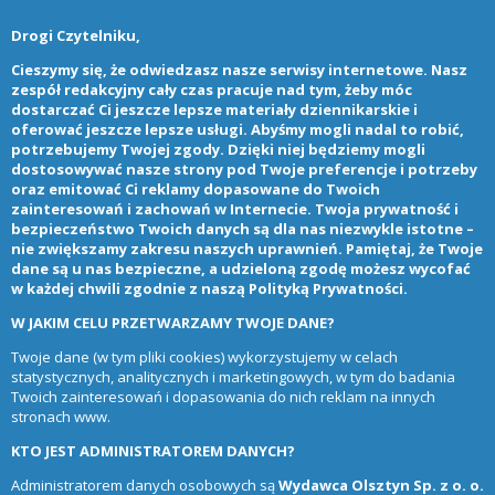
Drogi Czytelniku,
Cieszymy się, że odwiedzasz nasze serwisy internetowe. Nasz
zespół redakcyjny cały czas pracuje nad tym, żeby móc
dostarczać Ci jeszcze lepsze materiały dziennikarskie i
oferować jeszcze lepsze usługi. Abyśmy mogli nadal to robić,
potrzebujemy Twojej zgody. Dzięki niej będziemy mogli
dostosowywać nasze strony pod Twoje preferencje i potrzeby
oraz emitować Ci reklamy dopasowane do Twoich
zainteresowań i zachowań w Internecie. Twoja prywatność i
bezpieczeństwo Twoich danych są dla nas niezwykle istotne –
nie zwiększamy zakresu naszych uprawnień. Pamiętaj, że Twoje
dane są u nas bezpieczne, a udzieloną zgodę możesz wycofać
w każdej chwili zgodnie z naszą
Polityką Prywatności
.
W JAKIM CELU PRZETWARZAMY TWOJE DANE?
Twoje dane (w tym pliki cookies) wykorzystujemy w celach
statystycznych, analitycznych i marketingowych, w tym do badania
Twoich zainteresowań i dopasowania do nich reklam na innych
stronach www.
KTO JEST ADMINISTRATOREM DANYCH?
Administratorem danych osobowych są
Wydawca Olsztyn Sp. z o. o.