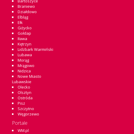
Bartoszyce
Braniewo
Działdowo
Elbląg
Ełk
Giżycko
Gołdap
Iława
Kętrzyn
Lidzbark Warmiński
Lubawa
Morąg
Mrągowo
Nidzica
Nowe Miasto
Lubawskie
Olecko
Olsztyn
Ostróda
Pisz
Szczytno
Węgorzewo
Portale
WM.pl