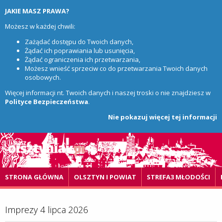
JAKIE MASZ PRAWA?
Możesz w każdej chwili:
Zażądać dostępu do Twoich danych,
Żądać ich poprawiania lub usunięcia,
Żądać ograniczenia ich przetwarzania,
Możesz wnieść sprzeciw co do przetwarzania Twoich danych
osobowych.
Więcej informacji nt. Twoich danych i naszej troski o nie znajdziesz w
Polityce Bezpieczeństwa
.
Nie pokazuj więcej tej informacji
STRONA GŁÓWNA
OLSZTYN I POWIAT
STREFA3 MŁODOŚCI
Imprezy 4 lipca 2026