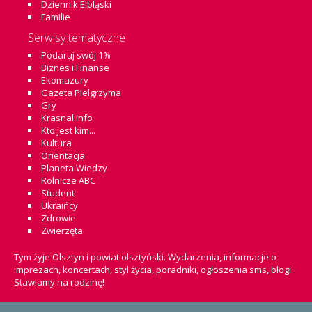
Dziennik Elbląski
Familie
Serwisy tematyczne
Podaruj swój 1%
Biznes i Finanse
Ekomazury
Gazeta Pielgrzyma
Gry
Krasnal.info
Kto jest kim...
Kultura
Orientacja
Planeta Wiedzy
Rolnicze ABC
Student
Ukraińcy
Zdrowie
Zwierzęta
Tym żyje Olsztyn i powiat olsztyński. Wydarzenia, informacje o
imprezach, koncertach, styl życia, poradniki, ogłoszenia sms, blogi.
Stawiamy na rodzinę!