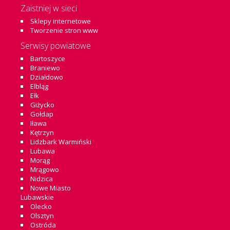
Zaistniej w sieci
Sklepy internetowe
Tworzenie stron www
Serwisy powiatowe
Bartoszyce
Braniewo
Działdowo
Elbląg
Ełk
Giżycko
Gołdap
Iława
Kętrzyn
Lidzbark Warmiński
Lubawa
Morąg
Mrągowo
Nidzica
Nowe Miasto
Lubawskie
Olecko
Olsztyn
Ostróda