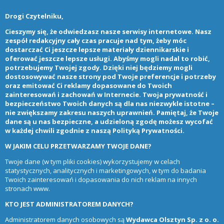
Drogi Czytelniku,
Cieszymy się, że odwiedzasz nasze serwisy internetowe. Nasz
zespół redakcyjny cały czas pracuje nad tym, żeby móc
dostarczać Ci jeszcze lepsze materiały dziennikarskie i
oferować jeszcze lepsze usługi. Abyśmy mogli nadal to robić,
potrzebujemy Twojej zgody. Dzięki niej będziemy mogli
dostosowywać nasze strony pod Twoje preferencje i potrzeby
oraz emitować Ci reklamy dopasowane do Twoich
zainteresowań i zachowań w Internecie. Twoja prywatność i
bezpieczeństwo Twoich danych są dla nas niezwykle istotne –
nie zwiększamy zakresu naszych uprawnień. Pamiętaj, że Twoje
dane są u nas bezpieczne, a udzieloną zgodę możesz wycofać
w każdej chwili zgodnie z naszą
Polityką Prywatności
.
W JAKIM CELU PRZETWARZAMY TWOJE DANE?
Twoje dane (w tym pliki cookies) wykorzystujemy w celach
statystycznych, analitycznych i marketingowych, w tym do badania
Twoich zainteresowań i dopasowania do nich reklam na innych
stronach www.
KTO JEST ADMINISTRATOREM DANYCH?
Administratorem danych osobowych są
Wydawca Olsztyn Sp. z o. o.