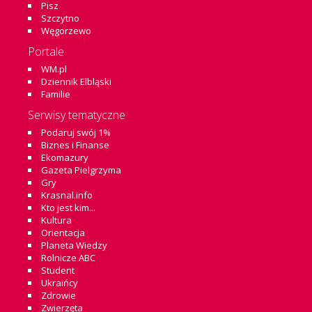
Pisz
Szczytno
Węgorzewo
Portale
WM.pl
Dziennik Elbląski
Familie
Serwisy tematyczne
Podaruj swój 1%
Biznes i Finanse
Ekomazury
Gazeta Pielgrzyma
Gry
Krasnal.info
Kto jest kim...
Kultura
Orientacja
Planeta Wiedzy
Rolnicze ABC
Student
Ukraińcy
Zdrowie
Zwierzęta