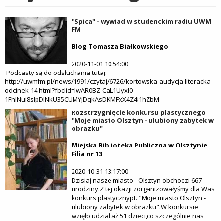
"Spica" - wywiad w studenckim radiu UWM
FM
Blog Tomasza Białkowskiego
2020-11-01 10:54:00
Podcasty są do odsłuchania tutaj:
http://uwmfm.pl/news/1991/czytaj/6726/kortowska-audycja-literacka-
odcinek-14.html?fbclid=IwAR0BZ-CaL1Uyxl0-
1FhlNui8slpDlNkU35CUMYjDqkAsDKMFxX4Z4i1hZbM
Rozstrzygnięcie konkursu plastycznego
"Moje miasto Olsztyn - ulubiony zabytek w
obrazku"
Miejska Biblioteka Publiczna w Olsztynie
Filia nr 13
2020-10-31 13:17:00
Dzisiaj nasze miasto - Olsztyn obchodzi 667
urodziny.Z tej okazji zorganizowałyśmy dla Was
konkurs plastycznypt. "Moje miasto Olsztyn -
ulubiony zabytek w obrazku".W konkursie
wzięło udział aż 51 dzieci,co szczególnie nas