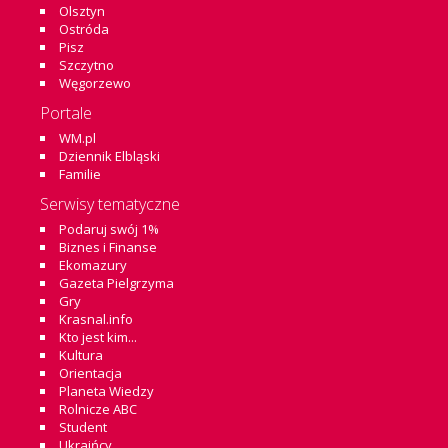
Olsztyn
Ostróda
Pisz
Szczytno
Węgorzewo
Portale
WM.pl
Dziennik Elbląski
Familie
Serwisy tematyczne
Podaruj swój 1%
Biznes i Finanse
Ekomazury
Gazeta Pielgrzyma
Gry
Krasnal.info
Kto jest kim...
Kultura
Orientacja
Planeta Wiedzy
Rolnicze ABC
Student
Ukraińcy