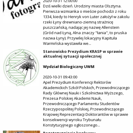
2020-10-31 12:00:00
Dziś wielki dzień. Urodziny miasta Olsztyna.
Pierwsza wzmianka o mieście pochodzi z roku
1334, kiedy to Henryk von Luter założył w zakolu
rzeki Łyny drewniano-ziemną strażnicę
puszczańską, nadając jej nazwę Allenstein
(Gród nad Łyną, Alna znaczy "łania", to pruska
nazwa Łyny). Przywilej lokacyjny Kapituła
Warmińska wystawiła we...
Stanowisko Prezydium KRASP w sprawie
aktualnej sytuacji społecznej
Wydział Biologiczny UWM
2020-10-31 09:43:00
Apel Prezydium Konferencji Rektorów
Akademickich Szkół Polskich, Przewodniczącego
Rady Głównej Nauki i Szkolnictwa Wyższego,
Prezesa Polskiej Akademii Nauk,
Przewodniczącego Parlamentu Studentów
Rzeczypospolitej Polskiej, Przewodniczącego
Krajowej Reprezentacji Doktorantów w sprawie
konsekwencji wyroku Trybunału
Konstytucyjnego ogłoszonego...