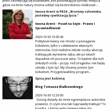
Jedni zachwycają się budowlami, inni podziwiają przyrodę i miejsca
gdzie na łonie natury można oddać się beztroskiemu relaksowi....
Iwona Arent w PR24: „Bronimy człowieka.
Jesteśmy cywilizacją życia.”
Iwona Arent - Poseł na Sejm - Prawo i
Sprawiedliwość
2020-10-30 15:05:40
Politykom lewicy nie chodzi o pomaganie
kobietom, tylko o załatwianie własnych
interesów. Dziś niektóre młode osoby aborcję
traktują jak wyrwanie zęba, ale po latach
dopadnie ich poczucie winy. To będzie dla nich
(młodych osób – przyp. red.) tragedia i nie będą
umiały z tym żyć. My chcemy pomóc tym
kobietom. Przygotowaliśmy program...
Spica jest kobietą
Blog Tomasza Białkowskiego
2020-10-30 12:33:00
Dzisiaj dotarły do mnie egzemplarze autorskie
powieści. O czym ona tak naprawdę traktuje? To
książka, z której wybrzmiewa takie oto