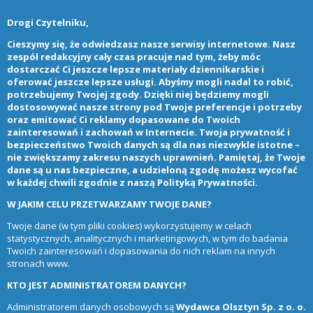
Drogi Czytelniku,
Cieszymy się, że odwiedzasz nasze serwisy internetowe. Nasz
zespół redakcyjny cały czas pracuje nad tym, żeby móc
dostarczać Ci jeszcze lepsze materiały dziennikarskie i
oferować jeszcze lepsze usługi. Abyśmy mogli nadal to robić,
potrzebujemy Twojej zgody. Dzięki niej będziemy mogli
dostosowywać nasze strony pod Twoje preferencje i potrzeby
oraz emitować Ci reklamy dopasowane do Twoich
zainteresowań i zachowań w Internecie. Twoja prywatność i
bezpieczeństwo Twoich danych są dla nas niezwykle istotne –
nie zwiększamy zakresu naszych uprawnień. Pamiętaj, że Twoje
dane są u nas bezpieczne, a udzieloną zgodę możesz wycofać
w każdej chwili zgodnie z naszą
Polityką Prywatności
.
W JAKIM CELU PRZETWARZAMY TWOJE DANE?
Twoje dane (w tym pliki cookies) wykorzystujemy w celach
statystycznych, analitycznych i marketingowych, w tym do badania
Twoich zainteresowań i dopasowania do nich reklam na innych
stronach www.
KTO JEST ADMINISTRATOREM DANYCH?
Administratorem danych osobowych są
Wydawca Olsztyn Sp. z o. o.