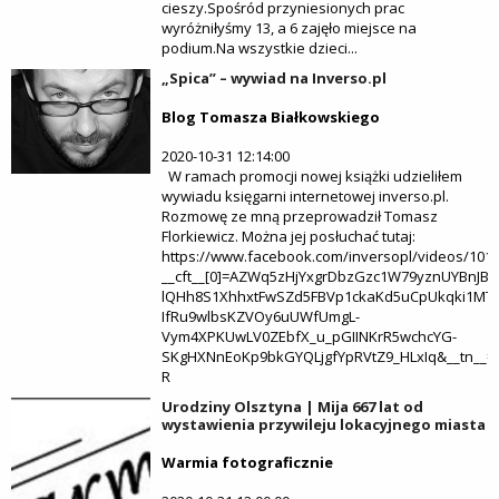
cieszy.Spośród przyniesionych prac
wyróżniłyśmy 13, a 6 zajęło miejsce na
podium.Na wszystkie dzieci...
„Spica” – wywiad na Inverso.pl
Blog Tomasza Białkowskiego
2020-10-31 12:14:00
W ramach promocji nowej książki udzieliłem
wywiadu księgarni internetowej inverso.pl.
Rozmowę ze mną przeprowadził Tomasz
Florkiewicz. Można jej posłuchać tutaj:
https://www.facebook.com/inversopl/videos/101
__cft__[0]=AZWq5zHjYxgrDbzGzc1W79yznUYBnJB
lQHh8S1XhhxtFwSZd5FBVp1ckaKd5uCpUkqki1MT
IfRu9wlbsKZVOy6uUWfUmgL-
Vym4XPKUwLV0ZEbfX_u_pGIINKrR5wchcYG-
SKgHXNnEoKp9bkGYQLjgfYpRVtZ9_HLxIq&__tn__
R
Urodziny Olsztyna | Mija 667 lat od
wystawienia przywileju lokacyjnego miasta
Warmia fotograficznie