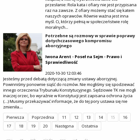
przesłanie: Rola kata i ofiary nie jest przypisana
raz na zawsze. Z ofiary możemy stać się katem
naszych oprawców. Równie ważna jest inna
myśl. Ci, którzy pełnią w społeczeństwie rolę
moralnych...
Potrzebne są rozmowy w sprawie poprawy
dotychczasowego kompromisu
aborcyjnego
Iwona Arent - Poseł na Sejm - Prawo i
Sprawiedliwość
2020-10-30 12:03:46
Jesteśmy przed debatą dotyczącą zmiany ustawy aborcyjnej.
Powinniśmy ponownie siąść do rozmów. Nie mogliśmy się spodziewać
innego orzeczenia Trybunału Konstytucyjnego. Sędziowie TK nie mogli
inaczej orzec, bo wyraźnie w Konstytucji jest zapisana ochrona życia
(…) Musimy przekazywać informacje, że do tej pory ustawa się nie
zmieniła....
Pierwsza
Poprzednia
11
12
13
14
15
16
17
18
19
20
Następna
Ostatnia