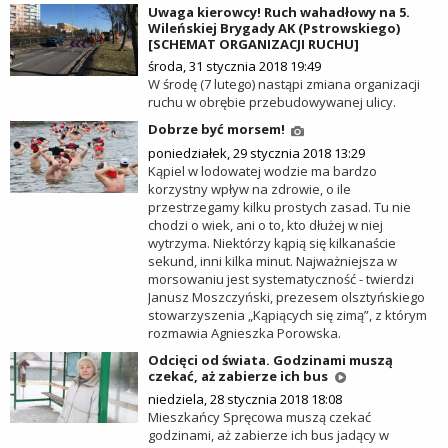
Uwaga kierowcy! Ruch wahadłowy na 5.
Wileńskiej Brygady AK (Pstrowskiego)
[SCHEMAT ORGANIZACJI RUCHU]
środa, 31 stycznia 2018 19:49
W środę (7 lutego) nastąpi zmiana organizacji
ruchu w obrębie przebudowywanej ulicy.
Dobrze być morsem!
poniedziałek, 29 stycznia 2018 13:29
Kąpiel w lodowatej wodzie ma bardzo
korzystny wpływ na zdrowie, o ile
przestrzegamy kilku prostych zasad. Tu nie
chodzi o wiek, ani o to, kto dłużej w niej
wytrzyma. Niektórzy kąpią się kilkanaście
sekund, inni kilka minut. Najważniejsza w
morsowaniu jest systematyczność - twierdzi
Janusz Moszczyński, prezesem olsztyńskiego
stowarzyszenia „Kąpiących się zimą”, z którym
rozmawia Agnieszka Porowska.
Odcięci od świata. Godzinami muszą
czekać, aż zabierze ich bus
niedziela, 28 stycznia 2018 18:08
Mieszkańcy Spręcowa muszą czekać
godzinami, aż zabierze ich bus jadący w