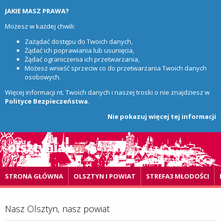
JAKIE MASZ PRAWA?
Możesz w każdej chwili:
Zażądać dostępu do Twoich danych,
Żądać ich poprawiania lub usunięcia,
Żądać ograniczenia ich przetwarzania,
Możesz wnieść sprzeciw co do przetwarzania Twoich danych
osobowych.
Więcej informacji nt. Twoich danych i naszej troski o nie znajdziesz w
Polityce Bezpieczeństwa
.
Nie pokazuj więcej tej informacji
STRONA GŁÓWNA
OLSZTYN I POWIAT
STREFA3 MŁODOŚCI
Nasz Olsztyn, nasz powiat