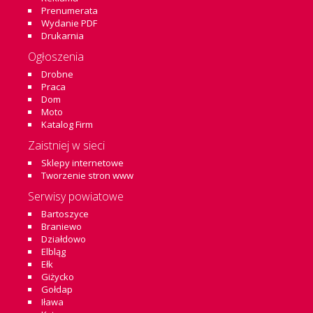
Prenumerata
Wydanie PDF
Drukarnia
Ogłoszenia
Drobne
Praca
Dom
Moto
Katalog Firm
Zaistniej w sieci
Sklepy internetowe
Tworzenie stron www
Serwisy powiatowe
Bartoszyce
Braniewo
Działdowo
Elbląg
Ełk
Giżycko
Gołdap
Iława