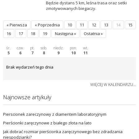
Będzie dystans 5 km, leśna trasa oraz setki
zmotywowanych biegaczy.
« Pierwsza
« Poprzednia
10
11
12
13
14
15
16
17
18
19
Następna »
Ostatnia »
śr.
czw.
pt.
sob.
niedz.
pon.
wt.
5
6
7
8
9
10
11
Brak wydarzeń tego dnia
WIĘCEJ W KALENDARZU...
Najnowsze artykuły
Pierscionek zareczynowy z diamentem laboratoryjnym
Pierścionki zaręczynowe z białego złota na lato
Jak dobrać rozmiar pierścionka zaręczynowego bez zdradzania
niespodzianki?