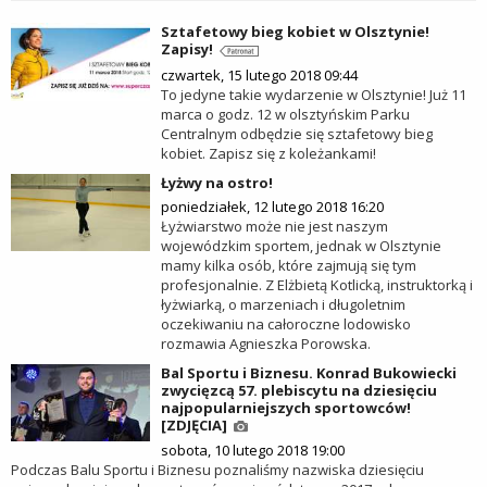
Sztafetowy bieg kobiet w Olsztynie!
Zapisy!
czwartek, 15 lutego 2018 09:44
To jedyne takie wydarzenie w Olsztynie! Już 11
marca o godz. 12 w olsztyńskim Parku
Centralnym odbędzie się sztafetowy bieg
kobiet. Zapisz się z koleżankami!
Łyżwy na ostro!
poniedziałek, 12 lutego 2018 16:20
Łyżwiarstwo może nie jest naszym
wojewódzkim sportem, jednak w Olsztynie
mamy kilka osób, które zajmują się tym
profesjonalnie. Z Elżbietą Kotlicką, instruktorką i
łyżwiarką, o marzeniach i długoletnim
oczekiwaniu na całoroczne lodowisko
rozmawia Agnieszka Porowska.
Bal Sportu i Biznesu. Konrad Bukowiecki
zwycięzcą 57. plebiscytu na dziesięciu
najpopularniejszych sportowców!
[ZDJĘCIA]
sobota, 10 lutego 2018 19:00
Podczas Balu Sportu i Biznesu poznaliśmy nazwiska dziesięciu