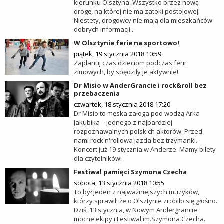
kierunku Olsztyna. Wszystko przez nową
drogę, na której nie ma zatoki postojowej.
Niestety, drogowcy nie mają dla mieszkańców
dobrych informacji...
W Olsztynie ferie na sportowo!
piątek, 19 stycznia 2018 10:59
Zaplanuj czas dzieciom podczas ferii
zimowych, by spędziły je aktywnie!
Dr Misio w AnderGrancie i rock&roll bez
przebaczenia
czwartek, 18 stycznia 2018 17:20
Dr Misio to męska załoga pod wodzą Arka
Jakubika – jednego z najbardziej
rozpoznawalnych polskich aktorów. Przed
nami rock'n'rollowa jazda bez trzymanki.
Koncert już 19 stycznia w Anderze. Mamy bilety
dla czytelników!
Festiwal pamięci Szymona Czecha
sobota, 13 stycznia 2018 10:55
To był jeden z najważniejszych muzyków,
którzy sprawił, że o Olsztynie zrobiło się głośno.
Dziś, 13 stycznia, w Nowym Andergrancie
mocne ekipy i Festiwal im.Szymona Czecha.