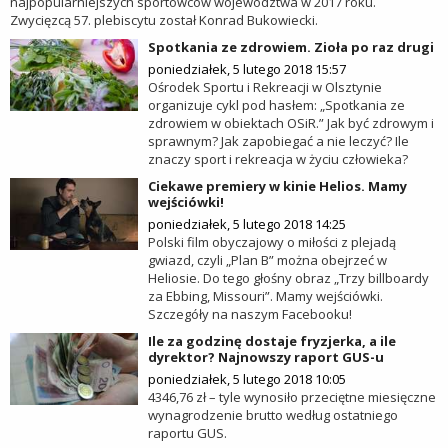
najpopularniejszych sportowców województwa w 2017 roku.
Zwycięzcą 57. plebiscytu został Konrad Bukowiecki.
Spotkania ze zdrowiem. Zioła po raz drugi
poniedziałek, 5 lutego 2018 15:57
Ośrodek Sportu i Rekreacji w Olsztynie
organizuje cykl pod hasłem: „Spotkania ze
zdrowiem w obiektach OSiR.” Jak być zdrowym i
sprawnym? Jak zapobiegać a nie leczyć? Ile
znaczy sport i rekreacja w życiu człowieka?
Ciekawe premiery w kinie Helios. Mamy
wejściówki!
poniedziałek, 5 lutego 2018 14:25
Polski film obyczajowy o miłości z plejadą
gwiazd, czyli „Plan B” można obejrzeć w
Heliosie. Do tego głośny obraz „Trzy billboardy
za Ebbing, Missouri”. Mamy wejściówki.
Szczegóły na naszym Facebooku!
Ile za godzinę dostaje fryzjerka, a ile
dyrektor? Najnowszy raport GUS-u
poniedziałek, 5 lutego 2018 10:05
4346,76 zł – tyle wynosiło przeciętne miesięczne
wynagrodzenie brutto według ostatniego
raportu GUS.