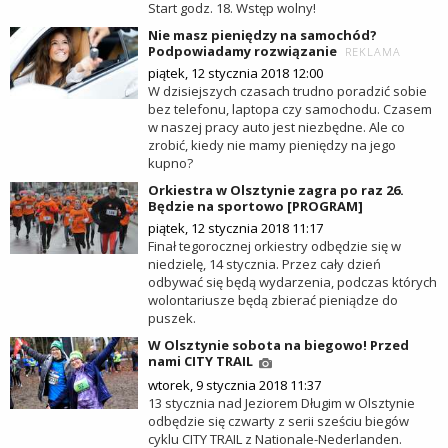
Start godz. 18. Wstęp wolny!
Nie masz pieniędzy na samochód?
Podpowiadamy rozwiązanie
REKLAMA
piątek, 12 stycznia 2018 12:00
W dzisiejszych czasach trudno poradzić sobie
bez telefonu, laptopa czy samochodu. Czasem
w naszej pracy auto jest niezbędne. Ale co
zrobić, kiedy nie mamy pieniędzy na jego
kupno?
Orkiestra w Olsztynie zagra po raz 26.
Będzie na sportowo [PROGRAM]
piątek, 12 stycznia 2018 11:17
Finał tegorocznej orkiestry odbędzie się w
niedzielę, 14 stycznia. Przez cały dzień
odbywać się będą wydarzenia, podczas których
wolontariusze będą zbierać pieniądze do
puszek.
W Olsztynie sobota na biegowo! Przed
nami CITY TRAIL
wtorek, 9 stycznia 2018 11:37
13 stycznia nad Jeziorem Długim w Olsztynie
odbędzie się czwarty z serii sześciu biegów
cyklu CITY TRAIL z Nationale-Nederlanden.