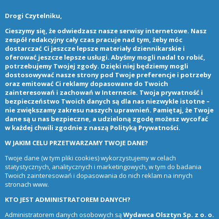
Drogi Czytelniku,
Cieszymy się, że odwiedzasz nasze serwisy internetowe. Nasz
zespół redakcyjny cały czas pracuje nad tym, żeby móc
dostarczać Ci jeszcze lepsze materiały dziennikarskie i
oferować jeszcze lepsze usługi. Abyśmy mogli nadal to robić,
potrzebujemy Twojej zgody. Dzięki niej będziemy mogli
dostosowywać nasze strony pod Twoje preferencje i potrzeby
oraz emitować Ci reklamy dopasowane do Twoich
zainteresowań i zachowań w Internecie. Twoja prywatność i
bezpieczeństwo Twoich danych są dla nas niezwykle istotne –
nie zwiększamy zakresu naszych uprawnień. Pamiętaj, że Twoje
dane są u nas bezpieczne, a udzieloną zgodę możesz wycofać
w każdej chwili zgodnie z naszą
Polityką Prywatności
.
W JAKIM CELU PRZETWARZAMY TWOJE DANE?
Twoje dane (w tym pliki cookies) wykorzystujemy w celach
statystycznych, analitycznych i marketingowych, w tym do badania
Twoich zainteresowań i dopasowania do nich reklam na innych
stronach www.
KTO JEST ADMINISTRATOREM DANYCH?
Administratorem danych osobowych są
Wydawca Olsztyn Sp. z o. o.