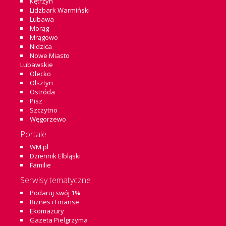
Kętrzyn
Lidzbark Warmiński
Lubawa
Morąg
Mrągowo
Nidzica
Nowe Miasto
Lubawskie
Olecko
Olsztyn
Ostróda
Pisz
Szczytno
Węgorzewo
Portale
WM.pl
Dziennik Elbląski
Familie
Serwisy tematyczne
Podaruj swój 1%
Biznes i Finanse
Ekomazury
Gazeta Pielgrzyma