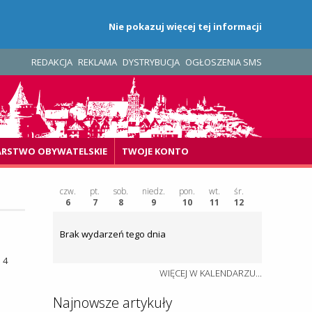
Nie pokazuj więcej tej informacji
REDAKCJA
REKLAMA
DYSTRYBUCJA
OGŁOSZENIA SMS
ARSTWO OBYWATELSKIE
TWOJE KONTO
czw.
pt.
sob.
niedz.
pon.
wt.
śr.
6
7
8
9
10
11
12
Brak wydarzeń tego dnia
 4
WIĘCEJ W KALENDARZU...
Najnowsze artykuły