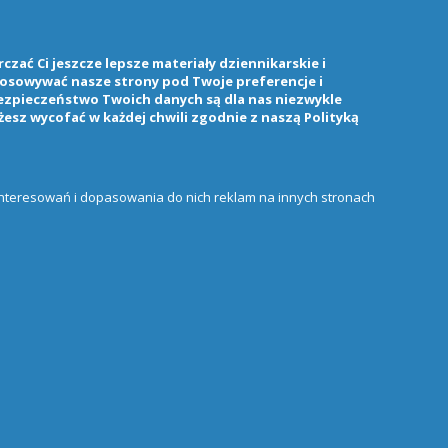
zać Ci jeszcze lepsze materiały dziennikarskie i
stosowywać nasze strony pod Twoje preferencje i
ezpieczeństwo Twoich danych są dla nas niezwykle
żesz wycofać w każdej chwili zgodnie z naszą
Polityką
ainteresowań i dopasowania do nich reklam na innych stronach