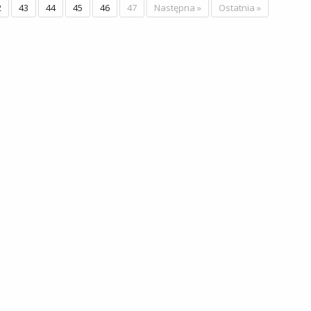
2
43
44
45
46
47
Następna »
Ostatnia »