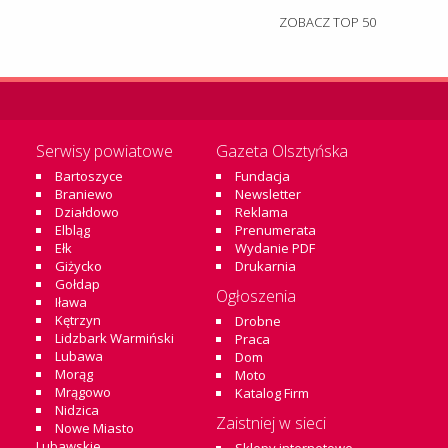
ZOBACZ TOP 50
Serwisy powiatowe
Gazeta Olsztyńska
Bartoszyce
Fundacja
Braniewo
Newsletter
Działdowo
Reklama
Elbląg
Prenumerata
Ełk
Wydanie PDF
Giżycko
Drukarnia
Gołdap
Ogłoszenia
Iława
Kętrzyn
Drobne
Lidzbark Warmiński
Praca
Lubawa
Dom
Morąg
Moto
Mrągowo
Katalog Firm
Nidzica
Zaistniej w sieci
Nowe Miasto
Lubawskie