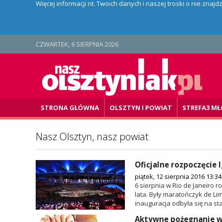
Więcej informacji nt. Twoich danych i naszej troski o nie znaj
CZWARTEK, 6 SIERPNIA 2026
STRONA GŁÓWNA
OLSZTYN I POWIAT
STREFA3 MŁ
Nasz Olsztyn, nasz powiat
Oficjalne rozpoczęcie 
piątek, 12 sierpnia 2016 13:34
6 sierpnia w Rio de Janeiro ro
lata. Były maratończyk de Lim
inauguracja odbyła się na st
Aktywne pożegnanie wak