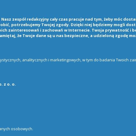
Nasz zespół redakcyjny cały czas pracuje nad tym, żeby móc dostarc
 robić, potrzebujemy Twojej zgody. Dzięki niej będziemy mogli do
ch zainteresowań i zachowań w Internecie. Twoja prywatność i b
amiętaj, że Twoje dane są u nas bezpieczne, a udzieloną zgodę mo
atystycznych, analitycznych i marketingowych, w tym do badania Twoich z
 z o. o.
danych osobowych.