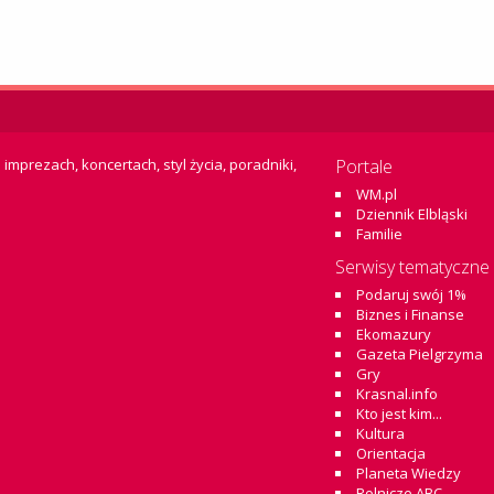
 imprezach, koncertach, styl życia, poradniki,
Portale
WM.pl
Dziennik Elbląski
Familie
Serwisy tematyczne
Podaruj swój 1%
Biznes i Finanse
Ekomazury
Gazeta Pielgrzyma
Gry
Krasnal.info
Kto jest kim...
Kultura
Orientacja
Planeta Wiedzy
Rolnicze ABC