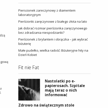
a
Pierscionek zareczynowy z diamentem
laboratoryjnym
Pierścionki zaręczynowe z białego złota na lato
Jak dobrać rozmiar pierścionka zaręczynowego
bez zdradzania niespodzianki?
adzą
Pierścionek z brylantem i obrączka – jak wybrać
biżuterię
Małe pudełko, wielka radość: Biżuteryjne hity na
Dzień Kobiet
rogową
Fit nie Fat
Nastolatki po e-
papierosach. Szpitale
tu
mają teraz o nich
.
informować
Zdrowo na świątecznym stole