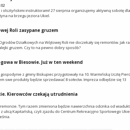
:02
t" i olsztyńskimi instruktorami! 27 sierpnia organizujemy aktywną sobotę dl
yna na brzegu jeziora Ukiel.
wej Roli zasypane gruzem
 Ogrodów Działkowych na Wójtowej Roli nie doczekały się remontów. Jak r
alejki gruzem. Czy to na pewno dobry sposób?
ogowa w Biesowie. Już w ten weekend
 gospodynie z gminy Biskupiec przygotowały na 10. Warmińską Ucztę Pie
zem swe produkty będzie sprzedawać 8 sołectw. Impreza odbędzie się 13
ie. Kierowców czekają utrudnienia
 remoncie. Tym razem zmieniona będzie nawierzchnia odcinka od wiaduk
z ulicą Kapitańską, czyli zjazdu do Centrum Rekreacyjno Sportowego Ukiel
eśnia.