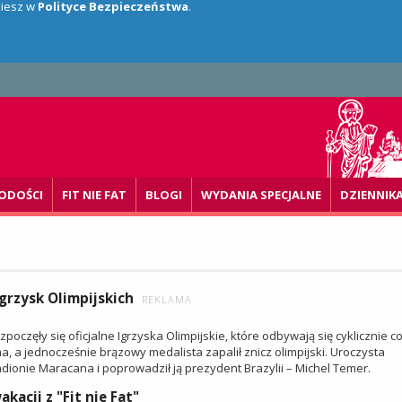
dziesz w
Polityce Bezpieczeństwa
.
ODOŚCI
FIT NIE FAT
BLOGI
WYDANIA SPECJALNE
DZIENNIK
Igrzysk Olimpijskich
REKLAMA
zpoczęły się oficjalne Igrzyska Olimpijskie, które odbywają się cyklicznie co
a, a jednocześnie brązowy medalista zapalił znicz olimpijski. Uroczysta
adionie Maracana i poprowadził ją prezydent Brazylii – Michel Temer.
acji z "Fit nie Fat"