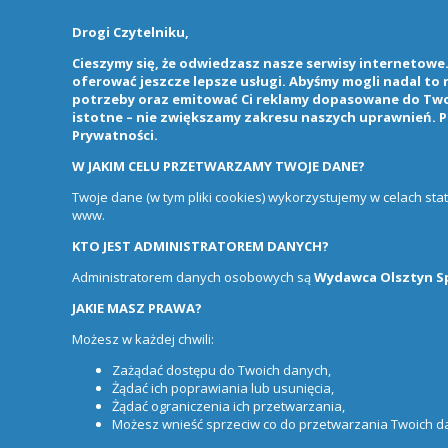
Drogi Czytelniku,
Cieszymy się, że odwiedzasz nasze serwisy internetowe. 
oferować jeszcze lepsze usługi. Abyśmy mogli nadal to
potrzeby oraz emitować Ci reklamy dopasowane do Twoi
istotne – nie zwiększamy zakresu naszych uprawnień. P
Prywatności
.
W JAKIM CELU PRZETWARZAMY TWOJE DANE?
Twoje dane (w tym pliki cookies) wykorzystujemy w celach st
www.
KTO JEST ADMINISTRATOREM DANYCH?
Administratorem danych osobowych są
Wydawca Olsztyn Sp.
JAKIE MASZ PRAWA?
Możesz w każdej chwili:
Zażądać dostępu do Twoich danych,
Żądać ich poprawiania lub usunięcia,
Żądać ograniczenia ich przetwarzania,
Możesz wnieść sprzeciw co do przetwarzania Twoich 