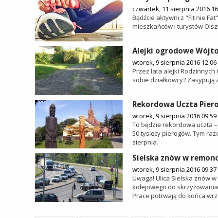
czwartek, 11 sierpnia 2016 16
Bądźcie aktywni z "Fit nie Fa
mieszkańców i turystów Olszt
Alejki ogrodowe Wójto
wtorek, 9 sierpnia 2016 12:06
Przez lata alejki Rodzinnych
sobie działkowcy? Zasypują 
Rekordowa Uczta Pier
wtorek, 9 sierpnia 2016 09:59
To będzie rekordowa uczta –
50 tysięcy pierogów. Tym ra
sierpnia.
Sielska znów w remonc
wtorek, 9 sierpnia 2016 09:37
Uwaga! Ulica Sielska znów w
kolejowego do skrzyżowania 
Prace potrwają do końca wrz