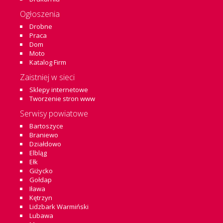
Ogłoszenia
Drobne
Praca
Dom
Moto
Katalog Firm
Zaistniej w sieci
Sklepy internetowe
Tworzenie stron www
Serwisy powiatowe
Bartoszyce
Braniewo
Działdowo
Elbląg
Ełk
Giżycko
Gołdap
Iława
Kętrzyn
Lidzbark Warmiński
Lubawa