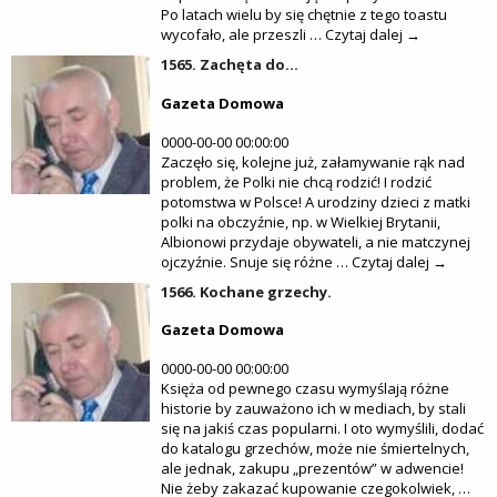
Po latach wielu by się chętnie z tego toastu
wycofało, ale przeszli … Czytaj dalej →
1565. Zachęta do…
Gazeta Domowa
0000-00-00 00:00:00
Zaczęło się, kolejne już, załamywanie rąk nad
problem, że Polki nie chcą rodzić! I rodzić
potomstwa w Polsce! A urodziny dzieci z matki
polki na obczyźnie, np. w Wielkiej Brytanii,
Albionowi przydaje obywateli, a nie matczynej
ojczyźnie. Snuje się różne … Czytaj dalej →
1566. Kochane grzechy.
Gazeta Domowa
0000-00-00 00:00:00
Księża od pewnego czasu wymyślają różne
historie by zauważono ich w mediach, by stali
się na jakiś czas popularni. I oto wymyślili, dodać
do katalogu grzechów, może nie śmiertelnych,
ale jednak, zakupu „prezentów” w adwencie!
Nie żeby zakazać kupowanie czegokolwiek, …