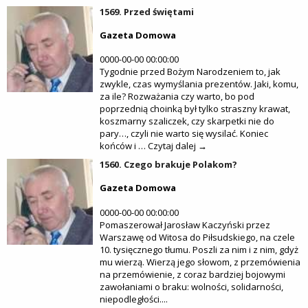
1569. Przed świętami
Gazeta Domowa
0000-00-00 00:00:00
Tygodnie przed Bożym Narodzeniem to, jak
zwykle, czas wymyślania prezentów. Jaki, komu,
za ile? Rozważania czy warto, bo pod
poprzednią choinką był tylko straszny krawat,
koszmarny szaliczek, czy skarpetki nie do
pary…, czyli nie warto się wysilać. Koniec
końców i … Czytaj dalej →
1560. Czego brakuje Polakom?
Gazeta Domowa
0000-00-00 00:00:00
Pomaszerował Jarosław Kaczyński przez
Warszawę od Witosa do Piłsudskiego, na czele
10. tysięcznego tłumu. Poszli za nim i z nim, gdyż
mu wierzą. Wierzą jego słowom, z przemówienia
na przemówienie, z coraz bardziej bojowymi
zawołaniami o braku: wolności, solidarności,
niepodległości....