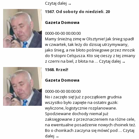
Czytaj dalej →
1567. Od soboty do niedzieli. 20
Gazeta Domowa
0000-00-00 00:00:00
Mamy śnieżną zimę w Olsztynie! Jak śnieg spadł
w czwartek, tak leży do dzisiaj utrzymywany,
jako śnieg, a nie błoto pośniegowe przez mrozik
do 9 stopni Celsjusza. Kto się cieszy z tej zmiany
z czerni na biel, z błota na … Czytaj dalej →
1568. Rrzeź!
Gazeta Domowa
0000-00-00 00:00:00
No i zaczęło się! Już z początkiem grudnia
wszystko było zapięte na ostatni guzik:
wyliczone, logistycznie rozplanowane.
Spodziewane dochody niemal już
zaksięgowane z przeznaczeniem na różne cele,
na ewentualne posadzenie nowych choinek też.
Bo o choinkach zaczyna się mówić pod … Czytaj
dalej →