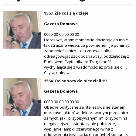
1563. Źle coś się dzieje!
Gazeta Domowa
0000-00-00 00:00:00
I teraz we, w tym momencie docierają do mnie
tak straszne wieści, że powinienem je pominąć,
zapomnieć o nich – dla zdrowia, albo
odreagowując szok poznawczy, podzielić się z
Państwem Czytelnikami. Tragiczność
wychylająca się z wiadomości aż prosi się o …
Czytaj dalej →
1564. Od soboty do niedzieli 19
Gazeta Domowa
0000-00-00 00:00:00
Obecne polityczne zainteresowanie stanem
moralnym aktorów, deklarowanym przez nich
samych, jak i przypisywanymi im, przypomina
niegdysiejsze, ostentacyjnie publiczne,
wypijanie lampki (czerwonego) wina z
odpowiednią inwokacją: na pohybel komunie.