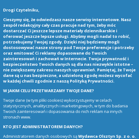
Drogi Czytelniku,
Cieszymy się, że odwiedzasz nasze serwisy internetowe. Nasz
zespół redakcyjny cały czas pracuje nad tym, żeby móc
dostarczać Ci jeszcze lepsze materiały dziennikarskie i
oferować jeszcze lepsze usługi. Abyśmy mogli nadal to robić,
potrzebujemy Twojej zgody. Dzięki niej będziemy mogli
dostosowywać nasze strony pod Twoje preferencje i potrzeby
oraz emitować Ci reklamy dopasowane do Twoich
zainteresowań i zachowań w Internecie. Twoja prywatność i
bezpieczeństwo Twoich danych są dla nas niezwykle istotne –
nie zwiększamy zakresu naszych uprawnień. Pamiętaj, że Twoje
dane są u nas bezpieczne, a udzieloną zgodę możesz wycofać
w każdej chwili zgodnie z naszą
Polityką Prywatności
.
W JAKIM CELU PRZETWARZAMY TWOJE DANE?
Twoje dane (w tym pliki cookies) wykorzystujemy w celach
statystycznych, analitycznych i marketingowych, w tym do badania
Twoich zainteresowań i dopasowania do nich reklam na innych
stronach www.
KTO JEST ADMINISTRATOREM DANYCH?
Administratorem danych osobowych są
Wydawca Olsztyn Sp. z o. o.