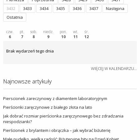
3432
3433
3434
3435
3436
3437
Następna
Ostatnia
czw.
pt.
sob.
niedz.
pon.
wt.
śr.
6
7
8
9
10
11
12
Brak wydarzeń tego dnia
WIĘCEJ W KALENDARZU...
Najnowsze artykuły
Pierscionek zareczynowy z diamentem laboratoryjnym
Pierścionki zaręczynowe z białego złota na lato
Jak dobrać rozmiar pierścionka zaręczynowego bez zdradzania
niespodzianki?
Pierścionek z brylantem i obrączka – jak wybrać biżuterię
Małe pudełko, wielka radość: Biżuteryjne hity na Dzień Kobiet