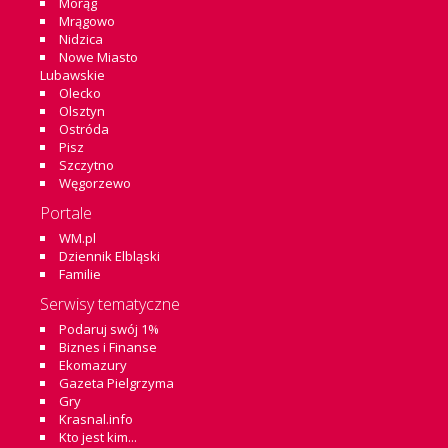
Morąg
Mrągowo
Nidzica
Nowe Miasto
Lubawskie
Olecko
Olsztyn
Ostróda
Pisz
Szczytno
Węgorzewo
Portale
WM.pl
Dziennik Elbląski
Familie
Serwisy tematyczne
Podaruj swój 1%
Biznes i Finanse
Ekomazury
Gazeta Pielgrzyma
Gry
Krasnal.info
Kto jest kim...