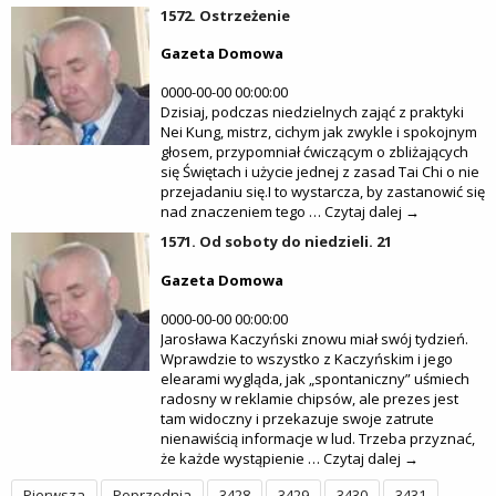
1572. Ostrzeżenie
Gazeta Domowa
0000-00-00 00:00:00
Dzisiaj, podczas niedzielnych zająć z praktyki
Nei Kung, mistrz, cichym jak zwykle i spokojnym
głosem, przypomniał ćwiczącym o zbliżających
się Świętach i użycie jednej z zasad Tai Chi o nie
przejadaniu się.I to wystarcza, by zastanowić się
nad znaczeniem tego … Czytaj dalej →
1571. Od soboty do niedzieli. 21
Gazeta Domowa
0000-00-00 00:00:00
Jarosława Kaczyński znowu miał swój tydzień.
Wprawdzie to wszystko z Kaczyńskim i jego
elearami wygląda, jak „spontaniczny” uśmiech
radosny w reklamie chipsów, ale prezes jest
tam widoczny i przekazuje swoje zatrute
nienawiścią informacje w lud. Trzeba przyznać,
że każde wystąpienie … Czytaj dalej →
Pierwsza
Poprzednia
3428
3429
3430
3431