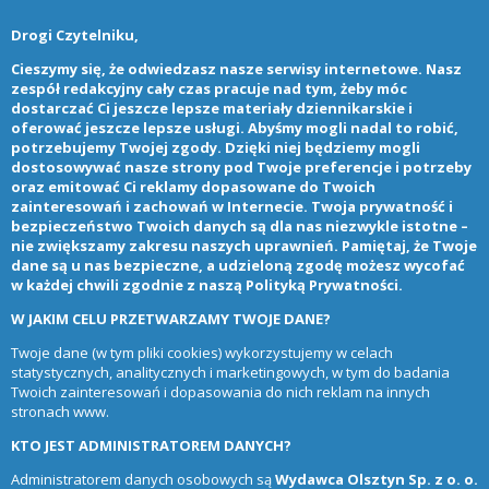
Drogi Czytelniku,
Cieszymy się, że odwiedzasz nasze serwisy internetowe. Nasz
zespół redakcyjny cały czas pracuje nad tym, żeby móc
dostarczać Ci jeszcze lepsze materiały dziennikarskie i
oferować jeszcze lepsze usługi. Abyśmy mogli nadal to robić,
potrzebujemy Twojej zgody. Dzięki niej będziemy mogli
dostosowywać nasze strony pod Twoje preferencje i potrzeby
oraz emitować Ci reklamy dopasowane do Twoich
zainteresowań i zachowań w Internecie. Twoja prywatność i
bezpieczeństwo Twoich danych są dla nas niezwykle istotne –
nie zwiększamy zakresu naszych uprawnień. Pamiętaj, że Twoje
dane są u nas bezpieczne, a udzieloną zgodę możesz wycofać
w każdej chwili zgodnie z naszą
Polityką Prywatności
.
W JAKIM CELU PRZETWARZAMY TWOJE DANE?
Twoje dane (w tym pliki cookies) wykorzystujemy w celach
statystycznych, analitycznych i marketingowych, w tym do badania
Twoich zainteresowań i dopasowania do nich reklam na innych
stronach www.
KTO JEST ADMINISTRATOREM DANYCH?
Administratorem danych osobowych są
Wydawca Olsztyn Sp. z o. o.