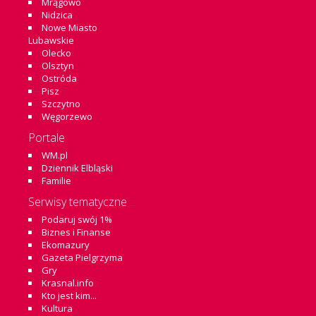
Mrągowo
Nidzica
Nowe Miasto
Lubawskie
Olecko
Olsztyn
Ostróda
Pisz
Szczytno
Węgorzewo
Portale
WM.pl
Dziennik Elbląski
Familie
Serwisy tematyczne
Podaruj swój 1%
Biznes i Finanse
Ekomazury
Gazeta Pielgrzyma
Gry
Krasnal.info
Kto jest kim...
Kultura