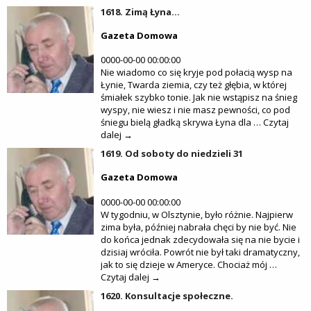
1618. Zimą Łyna…
Gazeta Domowa
0000-00-00 00:00:00
Nie wiadomo co się kryje pod połacią wysp na
Łynie, Twarda ziemia, czy też głębia, w której
śmiałek szybko tonie. Jak nie wstąpisz na śnieg
wyspy, nie wiesz i nie masz pewności, co pod
śniegu bielą gładką skrywa Łyna dla … Czytaj
dalej →
1619. Od soboty do niedzieli 31
Gazeta Domowa
0000-00-00 00:00:00
W tygodniu, w Olsztynie, było różnie. Najpierw
zima była, później nabrała chęci by nie być. Nie
do końca jednak zdecydowała się na nie bycie i
dzisiaj wróciła. Powrót nie był taki dramatyczny,
jak to się dzieje w Ameryce. Chociaż mój …
Czytaj dalej →
1620. Konsultacje społeczne.