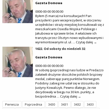
Gazeta Domowa
0000-00-00 00:00:00
Byłem (5 marca) na konsultacjach! Pan
prezydent i pani wiceprezydent, w otoczeniu
urzędników i straży miejskiej konsultowali się z
mieszkańcami Osiedla Wojska Polskiego i
Jakubowa w sprawie tirów. A właściwie ich
tranzytu przez Olsztyn nowo wybudowanymi i
wyremontowanymi ul. ul. … Czytaj dalej →
1622. Od soboty do niedzieli 32
Gazeta Domowa
0000-00-00 00:00:00
W sobotę (poprzednią) nasi ludzie w Predazzo
załatwili drużynie skoczków polskich brązowy
medal, zabierając parę punktów Norwegom.
Podobny zabieg nie udał się w stosunku do
Justyny Kowalczyk. Pewno dlatego, że nie
decydowały w biegu na 30 km. punkty, a
bezpośrednia … Czytaj dalej →
Pierwsza
Poprzednia
3430
3431
3432
3433