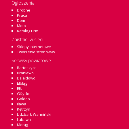
Ogłoszenia
Drobne
Praca
Dom
Moto
Katalog Firm
Zaistniej w sieci
Sklepy internetowe
Tworzenie stron www
Serwisy powiatowe
Bartoszyce
Braniewo
Działdowo
Elbląg
Ełk
Giżycko
Gołdap
Iława
Kętrzyn
Lidzbark Warmiński
Lubawa
Morąg