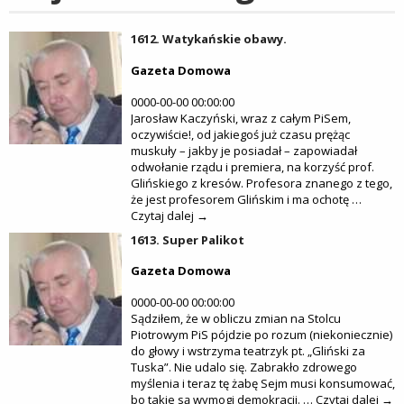
1612. Watykańskie obawy.
Gazeta Domowa
0000-00-00 00:00:00
Jarosław Kaczyński, wraz z całym PiSem,
oczywiście!, od jakiegoś już czasu prężąc
muskuły – jakby je posiadał – zapowiadał
odwołanie rządu i premiera, na korzyść prof.
Glińskiego z kresów. Profesora znanego z tego,
że jest profesorem Glińskim i ma ochotę …
Czytaj dalej →
1613. Super Palikot
Gazeta Domowa
0000-00-00 00:00:00
Sądziłem, że w obliczu zmian na Stolcu
Piotrowym PiS pójdzie po rozum (niekoniecznie)
do głowy i wstrzyma teatrzyk pt. „Gliński za
Tuska”. Nie udalo się. Zabrakło zdrowego
myślenia i teraz tę żabę Sejm musi konsumować,
bo takie są wymogi demokracji. … Czytaj dalej →