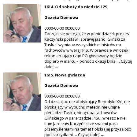
1614. Od soboty do niedzieli 29
Gazeta Domowa
0000-00-00 00:00:00
Zaczęło się od tego, że w poniedziałek prezes
Kaczyński postawił sprawę jasno: Gliński za
Tuska i wymiana wszystkich ministrów na
fachowców w wersji PiS. W prawdzie wniosek
rekonstruujący rząd PO głosowany będzie
dopiero w marcu – ponoć z okazji Dnia … Czytaj
dalej →
1615. Nowa gwiazda
Gazeta Domowa
0000-00-00 00:00:00
Od dzisiaj to: nie abdykujący Benedykt XVI, nie
błyskający w wybuchu meteor, nie unijne
pieniądze Tuska, nie grupa fachowców
Glińskiego w pararządzie PiSu, wreszcie nie
sam Jarosław Kaczyński ze swoimi para
przemyśleniami na temat Polski i jej przyszłości
pod skrzydłami … Czytaj dalej →