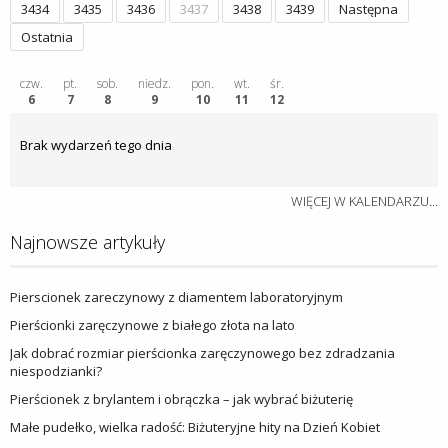
3434
3435
3436
3437
3438
3439
Następna
Ostatnia
czw.
pt.
sob.
niedz.
pon.
wt.
śr.
6
7
8
9
10
11
12
Brak wydarzeń tego dnia
WIĘCEJ W KALENDARZU...
Najnowsze artykuły
Pierscionek zareczynowy z diamentem laboratoryjnym
Pierścionki zaręczynowe z białego złota na lato
Jak dobrać rozmiar pierścionka zaręczynowego bez zdradzania
niespodzianki?
Pierścionek z brylantem i obrączka – jak wybrać biżuterię
Małe pudełko, wielka radość: Biżuteryjne hity na Dzień Kobiet