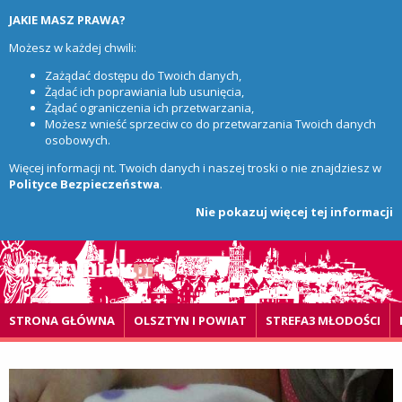
JAKIE MASZ PRAWA?
Możesz w każdej chwili:
Zażądać dostępu do Twoich danych,
Żądać ich poprawiania lub usunięcia,
Żądać ograniczenia ich przetwarzania,
Możesz wnieść sprzeciw co do przetwarzania Twoich danych
osobowych.
Więcej informacji nt. Twoich danych i naszej troski o nie znajdziesz w
Polityce Bezpieczeństwa
.
Nie pokazuj więcej tej informacji
STRONA GŁÓWNA
OLSZTYN I POWIAT
STREFA3 MŁODOŚCI