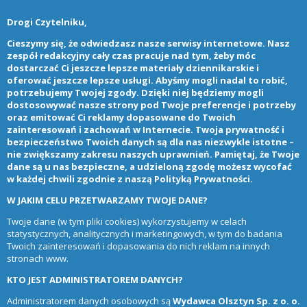
Drogi Czytelniku,
Cieszymy się, że odwiedzasz nasze serwisy internetowe. Nasz
zespół redakcyjny cały czas pracuje nad tym, żeby móc
dostarczać Ci jeszcze lepsze materiały dziennikarskie i
oferować jeszcze lepsze usługi. Abyśmy mogli nadal to robić,
potrzebujemy Twojej zgody. Dzięki niej będziemy mogli
dostosowywać nasze strony pod Twoje preferencje i potrzeby
oraz emitować Ci reklamy dopasowane do Twoich
zainteresowań i zachowań w Internecie. Twoja prywatność i
bezpieczeństwo Twoich danych są dla nas niezwykle istotne –
nie zwiększamy zakresu naszych uprawnień. Pamiętaj, że Twoje
dane są u nas bezpieczne, a udzieloną zgodę możesz wycofać
w każdej chwili zgodnie z naszą
Polityką Prywatności
.
W JAKIM CELU PRZETWARZAMY TWOJE DANE?
Twoje dane (w tym pliki cookies) wykorzystujemy w celach
statystycznych, analitycznych i marketingowych, w tym do badania
Twoich zainteresowań i dopasowania do nich reklam na innych
stronach www.
KTO JEST ADMINISTRATOREM DANYCH?
Administratorem danych osobowych są
Wydawca Olsztyn Sp. z o. o.