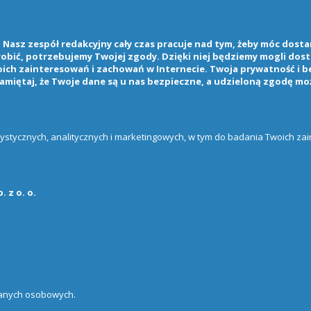
Nasz zespół redakcyjny cały czas pracuje nad tym, żeby móc dostarc
 robić, potrzebujemy Twojej zgody. Dzięki niej będziemy mogli do
ch zainteresowań i zachowań w Internecie. Twoja prywatność i b
amiętaj, że Twoje dane są u nas bezpieczne, a udzieloną zgodę mo
atystycznych, analitycznych i marketingowych, w tym do badania Twoich z
 z o. o.
danych osobowych.