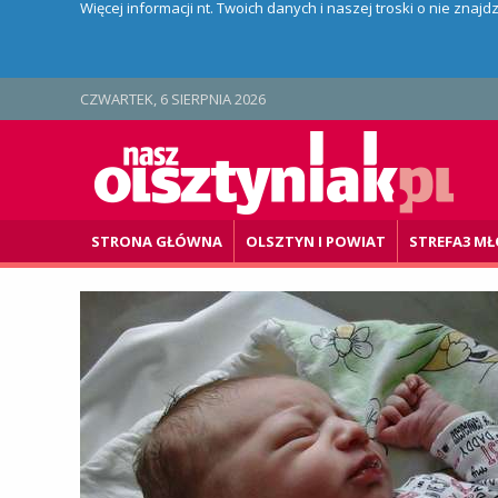
Więcej informacji nt. Twoich danych i naszej troski o nie znaj
CZWARTEK, 6 SIERPNIA 2026
STRONA GŁÓWNA
OLSZTYN I POWIAT
STREFA3 MŁ