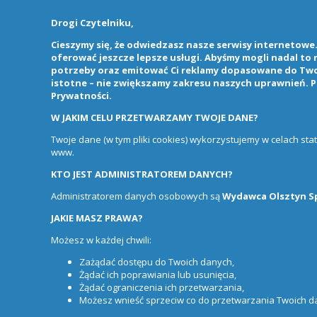
Drogi Czytelniku,
Cieszymy się, że odwiedzasz nasze serwisy internetowe. 
oferować jeszcze lepsze usługi. Abyśmy mogli nadal to
potrzeby oraz emitować Ci reklamy dopasowane do Twoi
istotne – nie zwiększamy zakresu naszych uprawnień. P
Prywatności
.
W JAKIM CELU PRZETWARZAMY TWOJE DANE?
Twoje dane (w tym pliki cookies) wykorzystujemy w celach st
www.
KTO JEST ADMINISTRATOREM DANYCH?
Administratorem danych osobowych są
Wydawca Olsztyn Sp.
JAKIE MASZ PRAWA?
Możesz w każdej chwili:
Zażądać dostępu do Twoich danych,
Żądać ich poprawiania lub usunięcia,
Żądać ograniczenia ich przetwarzania,
Możesz wnieść sprzeciw co do przetwarzania Twoich 