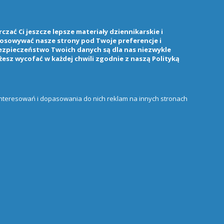
zać Ci jeszcze lepsze materiały dziennikarskie i
stosowywać nasze strony pod Twoje preferencje i
ezpieczeństwo Twoich danych są dla nas niezwykle
żesz wycofać w każdej chwili zgodnie z naszą
Polityką
ainteresowań i dopasowania do nich reklam na innych stronach