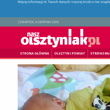
Więcej informacji nt. Twoich danych i naszej troski o nie znaj
CZWARTEK, 6 SIERPNIA 2026
STRONA GŁÓWNA
OLSZTYN I POWIAT
STREFA3 MŁ