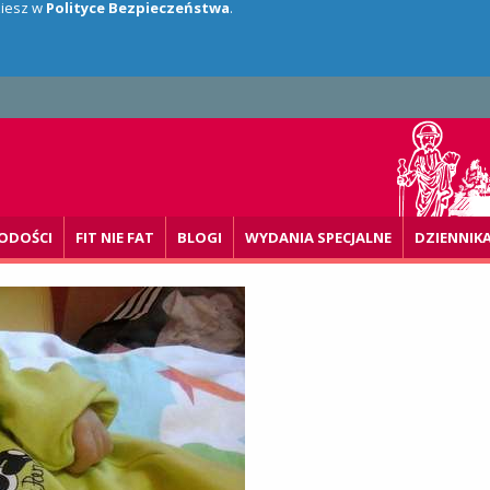
dziesz w
Polityce Bezpieczeństwa
.
ODOŚCI
FIT NIE FAT
BLOGI
WYDANIA SPECJALNE
DZIENNIK