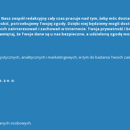
Nasz zespół redakcyjny cały czas pracuje nad tym, żeby móc dostarc
 robić, potrzebujemy Twojej zgody. Dzięki niej będziemy mogli do
ch zainteresowań i zachowań w Internecie. Twoja prywatność i b
amiętaj, że Twoje dane są u nas bezpieczne, a udzieloną zgodę mo
atystycznych, analitycznych i marketingowych, w tym do badania Twoich z
 z o. o.
danych osobowych.