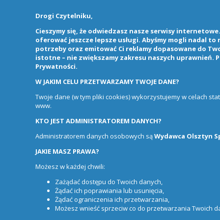
Drogi Czytelniku,
Cieszymy się, że odwiedzasz nasze serwisy internetowe. 
oferować jeszcze lepsze usługi. Abyśmy mogli nadal to
potrzeby oraz emitować Ci reklamy dopasowane do Twoi
istotne – nie zwiększamy zakresu naszych uprawnień. P
Prywatności
.
W JAKIM CELU PRZETWARZAMY TWOJE DANE?
Twoje dane (w tym pliki cookies) wykorzystujemy w celach st
www.
KTO JEST ADMINISTRATOREM DANYCH?
Administratorem danych osobowych są
Wydawca Olsztyn Sp.
JAKIE MASZ PRAWA?
Możesz w każdej chwili:
Zażądać dostępu do Twoich danych,
Żądać ich poprawiania lub usunięcia,
Żądać ograniczenia ich przetwarzania,
Możesz wnieść sprzeciw co do przetwarzania Twoich 