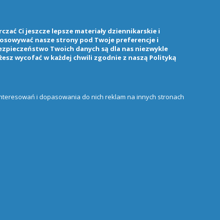
zać Ci jeszcze lepsze materiały dziennikarskie i
stosowywać nasze strony pod Twoje preferencje i
ezpieczeństwo Twoich danych są dla nas niezwykle
żesz wycofać w każdej chwili zgodnie z naszą
Polityką
ainteresowań i dopasowania do nich reklam na innych stronach