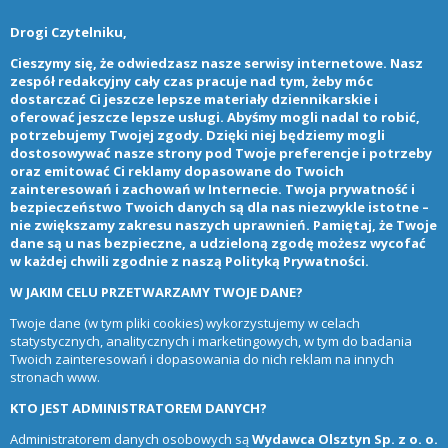
Drogi Czytelniku,
Cieszymy się, że odwiedzasz nasze serwisy internetowe. Nasz
zespół redakcyjny cały czas pracuje nad tym, żeby móc
dostarczać Ci jeszcze lepsze materiały dziennikarskie i
oferować jeszcze lepsze usługi. Abyśmy mogli nadal to robić,
potrzebujemy Twojej zgody. Dzięki niej będziemy mogli
dostosowywać nasze strony pod Twoje preferencje i potrzeby
oraz emitować Ci reklamy dopasowane do Twoich
zainteresowań i zachowań w Internecie. Twoja prywatność i
bezpieczeństwo Twoich danych są dla nas niezwykle istotne –
nie zwiększamy zakresu naszych uprawnień. Pamiętaj, że Twoje
dane są u nas bezpieczne, a udzieloną zgodę możesz wycofać
w każdej chwili zgodnie z naszą
Polityką Prywatności
.
W JAKIM CELU PRZETWARZAMY TWOJE DANE?
Twoje dane (w tym pliki cookies) wykorzystujemy w celach
statystycznych, analitycznych i marketingowych, w tym do badania
Twoich zainteresowań i dopasowania do nich reklam na innych
stronach www.
KTO JEST ADMINISTRATOREM DANYCH?
Administratorem danych osobowych są
Wydawca Olsztyn Sp. z o. o.