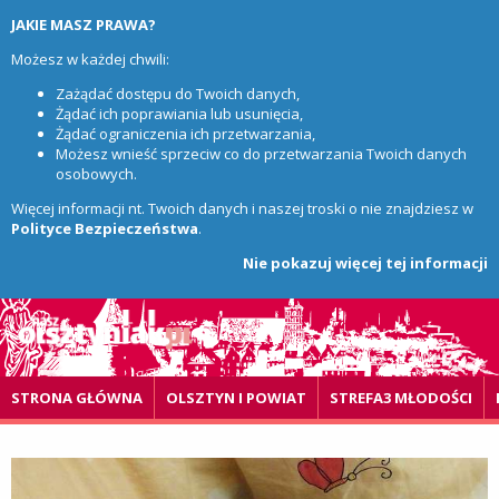
JAKIE MASZ PRAWA?
Możesz w każdej chwili:
Zażądać dostępu do Twoich danych,
Żądać ich poprawiania lub usunięcia,
Żądać ograniczenia ich przetwarzania,
Możesz wnieść sprzeciw co do przetwarzania Twoich danych
osobowych.
Więcej informacji nt. Twoich danych i naszej troski o nie znajdziesz w
Polityce Bezpieczeństwa
.
Nie pokazuj więcej tej informacji
STRONA GŁÓWNA
OLSZTYN I POWIAT
STREFA3 MŁODOŚCI