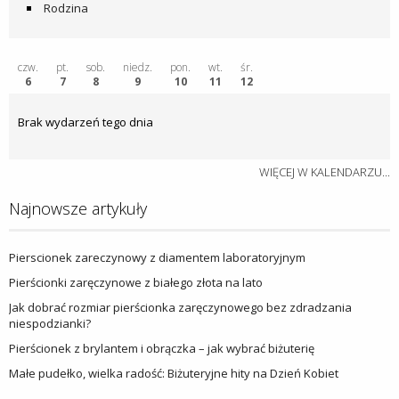
Rodzina
czw.
pt.
sob.
niedz.
pon.
wt.
śr.
6
7
8
9
10
11
12
Brak wydarzeń tego dnia
WIĘCEJ W KALENDARZU...
Najnowsze artykuły
Pierscionek zareczynowy z diamentem laboratoryjnym
Pierścionki zaręczynowe z białego złota na lato
Jak dobrać rozmiar pierścionka zaręczynowego bez zdradzania
niespodzianki?
Pierścionek z brylantem i obrączka – jak wybrać biżuterię
Małe pudełko, wielka radość: Biżuteryjne hity na Dzień Kobiet