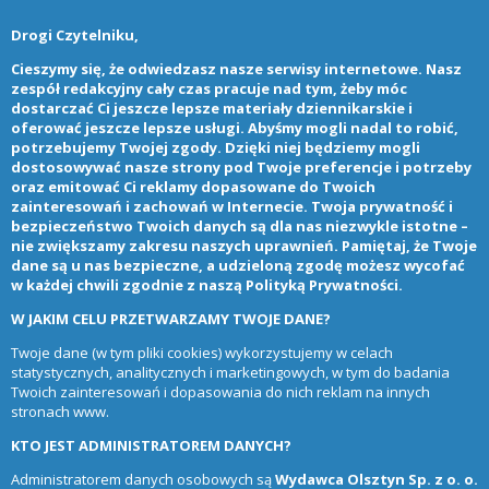
Drogi Czytelniku,
Cieszymy się, że odwiedzasz nasze serwisy internetowe. Nasz
zespół redakcyjny cały czas pracuje nad tym, żeby móc
dostarczać Ci jeszcze lepsze materiały dziennikarskie i
oferować jeszcze lepsze usługi. Abyśmy mogli nadal to robić,
potrzebujemy Twojej zgody. Dzięki niej będziemy mogli
dostosowywać nasze strony pod Twoje preferencje i potrzeby
oraz emitować Ci reklamy dopasowane do Twoich
zainteresowań i zachowań w Internecie. Twoja prywatność i
bezpieczeństwo Twoich danych są dla nas niezwykle istotne –
nie zwiększamy zakresu naszych uprawnień. Pamiętaj, że Twoje
dane są u nas bezpieczne, a udzieloną zgodę możesz wycofać
w każdej chwili zgodnie z naszą
Polityką Prywatności
.
W JAKIM CELU PRZETWARZAMY TWOJE DANE?
Twoje dane (w tym pliki cookies) wykorzystujemy w celach
statystycznych, analitycznych i marketingowych, w tym do badania
Twoich zainteresowań i dopasowania do nich reklam na innych
stronach www.
KTO JEST ADMINISTRATOREM DANYCH?
Administratorem danych osobowych są
Wydawca Olsztyn Sp. z o. o.