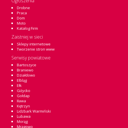
Ogłoszenia
Drobne
Praca
Dom
Moto
Katalog Firm
Zaistniej w sieci
Sklepy internetowe
Tworzenie stron www
Serwisy powiatowe
Bartoszyce
Braniewo
Działdowo
Elbląg
Ełk
Giżycko
Gołdap
Iława
Kętrzyn
Lidzbark Warmiński
Lubawa
Morąg
Mrągowo