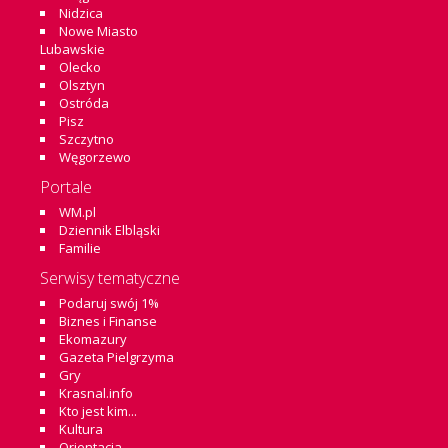
Nidzica
Nowe Miasto
Lubawskie
Olecko
Olsztyn
Ostróda
Pisz
Szczytno
Węgorzewo
Portale
WM.pl
Dziennik Elbląski
Familie
Serwisy tematyczne
Podaruj swój 1%
Biznes i Finanse
Ekomazury
Gazeta Pielgrzyma
Gry
Krasnal.info
Kto jest kim...
Kultura
Orientacja