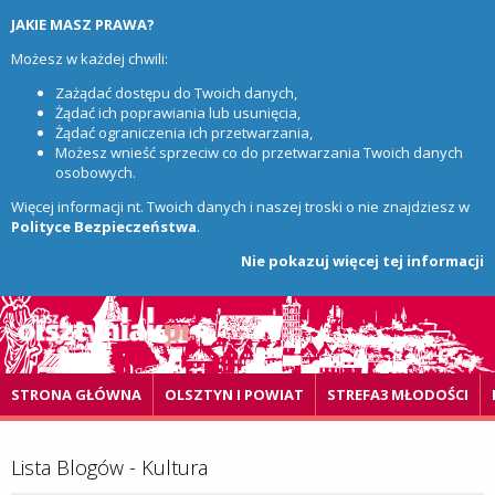
JAKIE MASZ PRAWA?
Możesz w każdej chwili:
Zażądać dostępu do Twoich danych,
Żądać ich poprawiania lub usunięcia,
Żądać ograniczenia ich przetwarzania,
Możesz wnieść sprzeciw co do przetwarzania Twoich danych
osobowych.
Więcej informacji nt. Twoich danych i naszej troski o nie znajdziesz w
Polityce Bezpieczeństwa
.
Nie pokazuj więcej tej informacji
STRONA GŁÓWNA
OLSZTYN I POWIAT
STREFA3 MŁODOŚCI
Lista Blogów - Kultura