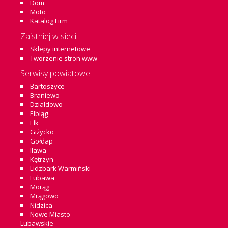
Dom
Moto
Katalog Firm
Zaistniej w sieci
Sklepy internetowe
Tworzenie stron www
Serwisy powiatowe
Bartoszyce
Braniewo
Działdowo
Elbląg
Ełk
Giżycko
Gołdap
Iława
Kętrzyn
Lidzbark Warmiński
Lubawa
Morąg
Mrągowo
Nidzica
Nowe Miasto
Lubawskie