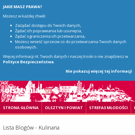
JAKIE MASZ PRAWA?
Możesz w każdej chwili:
Zażądać dostępu do Twoich danych,
Żądać ich poprawiania lub usunięcia,
Żądać ograniczenia ich przetwarzania,
Możesz wnieść sprzeciw co do przetwarzania Twoich danych
osobowych.
Więcej informacji nt. Twoich danych i naszej troski o nie znajdziesz w
Polityce Bezpieczeństwa
.
Nie pokazuj więcej tej informacji
STRONA GŁÓWNA
OLSZTYN I POWIAT
STREFA3 MŁODOŚCI
Lista Blogów - Kulinaria