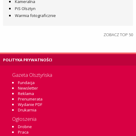
Kameralna
PiS Olsztyn
Warmia fotograficznie
ZOBACZ TOP 50
POLITYKA PRYWATNOŚCI
Gazeta Olsztyńska
Fundacja
Newsletter
Reklama
Prenumerata
Wydanie PDF
Drukarnia
Ogłoszenia
Drobne
Praca