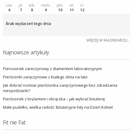
czw.
pt.
sob.
niedz.
pon.
wt.
śr.
6
7
8
9
10
11
12
Brak wydarzeń tego dnia
WIĘCEJ W KALENDARZU...
Najnowsze artykuły
Pierscionek zareczynowy z diamentem laboratoryjnym
Pierścionki zaręczynowe z białego złota na lato
Jak dobrać rozmiar pierścionka zaręczynowego bez zdradzania
niespodzianki?
Pierścionek z brylantem i obrączka – jak wybrać biżuterię
Małe pudełko, wielka radość: Biżuteryjne hity na Dzień Kobiet
Fit nie Fat