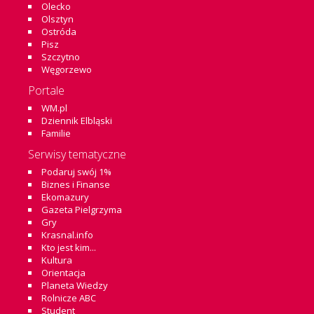
Olecko
Olsztyn
Ostróda
Pisz
Szczytno
Węgorzewo
Portale
WM.pl
Dziennik Elbląski
Familie
Serwisy tematyczne
Podaruj swój 1%
Biznes i Finanse
Ekomazury
Gazeta Pielgrzyma
Gry
Krasnal.info
Kto jest kim...
Kultura
Orientacja
Planeta Wiedzy
Rolnicze ABC
Student