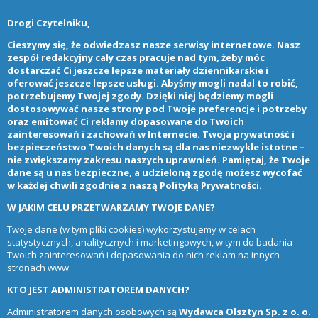
Drogi Czytelniku,
Cieszymy się, że odwiedzasz nasze serwisy internetowe. Nasz
zespół redakcyjny cały czas pracuje nad tym, żeby móc
dostarczać Ci jeszcze lepsze materiały dziennikarskie i
oferować jeszcze lepsze usługi. Abyśmy mogli nadal to robić,
potrzebujemy Twojej zgody. Dzięki niej będziemy mogli
dostosowywać nasze strony pod Twoje preferencje i potrzeby
oraz emitować Ci reklamy dopasowane do Twoich
zainteresowań i zachowań w Internecie. Twoja prywatność i
bezpieczeństwo Twoich danych są dla nas niezwykle istotne –
nie zwiększamy zakresu naszych uprawnień. Pamiętaj, że Twoje
dane są u nas bezpieczne, a udzieloną zgodę możesz wycofać
w każdej chwili zgodnie z naszą
Polityką Prywatności
.
W JAKIM CELU PRZETWARZAMY TWOJE DANE?
Twoje dane (w tym pliki cookies) wykorzystujemy w celach
statystycznych, analitycznych i marketingowych, w tym do badania
Twoich zainteresowań i dopasowania do nich reklam na innych
stronach www.
KTO JEST ADMINISTRATOREM DANYCH?
Administratorem danych osobowych są
Wydawca Olsztyn Sp. z o. o.