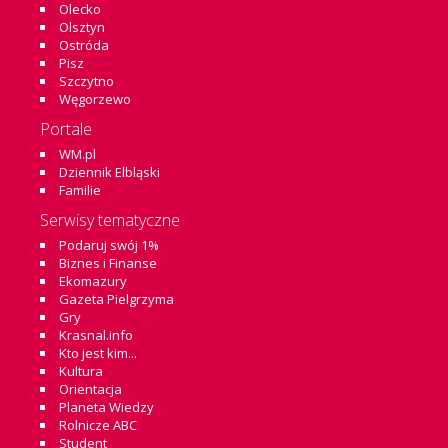
Olecko
Olsztyn
Ostróda
Pisz
Szczytno
Węgorzewo
Portale
WM.pl
Dziennik Elbląski
Familie
Serwisy tematyczne
Podaruj swój 1%
Biznes i Finanse
Ekomazury
Gazeta Pielgrzyma
Gry
Krasnal.info
Kto jest kim...
Kultura
Orientacja
Planeta Wiedzy
Rolnicze ABC
Student