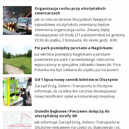
Organizacja ruchu przy olsztyńskich
cmentarzach
Jak co roku w okresie Wszystkich Świętych w
sąsiedztwie olsztyńskich cmentarzy będzie
zmieniona organizacja ruchu. Zmiany będą
obowiązywać od środy (31 października) od godziny
23:30 do piątku, 2 listopada, do około godz. 4:00.
Psi park pomiędzy Jarotami a Nagórkami
Już wkrótce pomiędzy Nagórkami a Jarotami
powstanie psi park z prawdziwego zdarzenia
wyposażony w specjalne zabawki i ławeczki. Psia
Polanka ma być oddana do użytku już na jesieni.
Od 1 lipca nowy cennik biletów w Olsztynie
Zarząd Dróg, Zieleni i Transportu w Olsztynie
informuje, że za kilka dni zacznie obowiązywać
nowy taryfikator opłat w komunikacji miejskiej.
Osiedle Bajkowe i Pieczewo dołączą do
olsztyńskiej strefy 30!
Jak informuje Zarząd Dróg, Zieleni i Transportu w
Olsztynie niebawem na części os. Bajkowego i os.