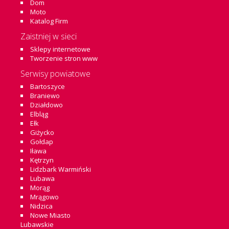
Dom
Moto
Katalog Firm
Zaistniej w sieci
Sklepy internetowe
Tworzenie stron www
Serwisy powiatowe
Bartoszyce
Braniewo
Działdowo
Elbląg
Ełk
Giżycko
Gołdap
Iława
Kętrzyn
Lidzbark Warmiński
Lubawa
Morąg
Mrągowo
Nidzica
Nowe Miasto
Lubawskie