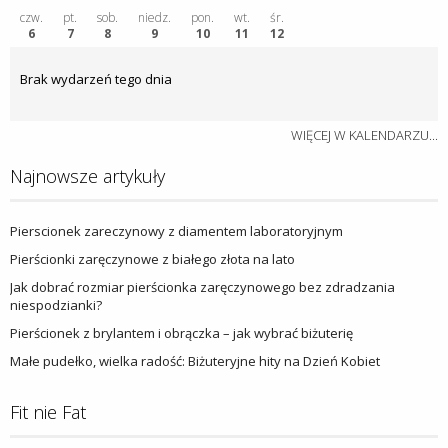
czw.
pt.
sob.
niedz.
pon.
wt.
śr.
6
7
8
9
10
11
12
Brak wydarzeń tego dnia
WIĘCEJ W KALENDARZU...
Najnowsze artykuły
Pierscionek zareczynowy z diamentem laboratoryjnym
Pierścionki zaręczynowe z białego złota na lato
Jak dobrać rozmiar pierścionka zaręczynowego bez zdradzania
niespodzianki?
Pierścionek z brylantem i obrączka – jak wybrać biżuterię
Małe pudełko, wielka radość: Biżuteryjne hity na Dzień Kobiet
Fit nie Fat