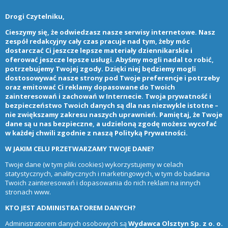
Drogi Czytelniku,
Cieszymy się, że odwiedzasz nasze serwisy internetowe. Nasz
zespół redakcyjny cały czas pracuje nad tym, żeby móc
dostarczać Ci jeszcze lepsze materiały dziennikarskie i
oferować jeszcze lepsze usługi. Abyśmy mogli nadal to robić,
potrzebujemy Twojej zgody. Dzięki niej będziemy mogli
dostosowywać nasze strony pod Twoje preferencje i potrzeby
oraz emitować Ci reklamy dopasowane do Twoich
zainteresowań i zachowań w Internecie. Twoja prywatność i
bezpieczeństwo Twoich danych są dla nas niezwykle istotne –
nie zwiększamy zakresu naszych uprawnień. Pamiętaj, że Twoje
dane są u nas bezpieczne, a udzieloną zgodę możesz wycofać
w każdej chwili zgodnie z naszą
Polityką Prywatności
.
W JAKIM CELU PRZETWARZAMY TWOJE DANE?
Twoje dane (w tym pliki cookies) wykorzystujemy w celach
statystycznych, analitycznych i marketingowych, w tym do badania
Twoich zainteresowań i dopasowania do nich reklam na innych
stronach www.
KTO JEST ADMINISTRATOREM DANYCH?
Administratorem danych osobowych są
Wydawca Olsztyn Sp. z o. o.