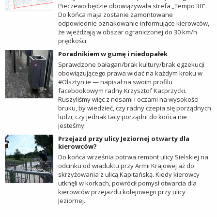
Pieczewo będzie obowiązywała strefa „Tempo 30”.
Do końca maja zostanie zamontowane
odpowiednie oznakowanie informujące kierowców,
że wjeżdżają w obszar ograniczonej do 30 km/h
prędkości.
Poradnikiem w gumę i niedopałek
Sprawdzone bałagan/brak kultury/brak egzekucji
obowiązującego prawa widać na każdym kroku w
#Olsztyn.ie — napisał na swoim profilu
facebookowym radny Krzysztof Kacprzycki.
Ruszyliśmy więc z nosami i oczami na wysokości
bruku, by wiedzieć, czy radny czepia się porządnych
ludzi, czy jednak tacy porządni do końca nie
jesteśmy.
Przejazd przy ulicy Jeziornej otwarty dla
kierowców?
Do końca września potrwa remont ulicy Sielskiej na
odcinku od wiaduktu przy Armii Krajowej aż do
skrzyżowania z ulicą Kapitańską. Kiedy kierowcy
utknęli w korkach, powrócił pomysł otwarcia dla
kierowców przejazdu kolejowego przy ulicy
Jeziornej.