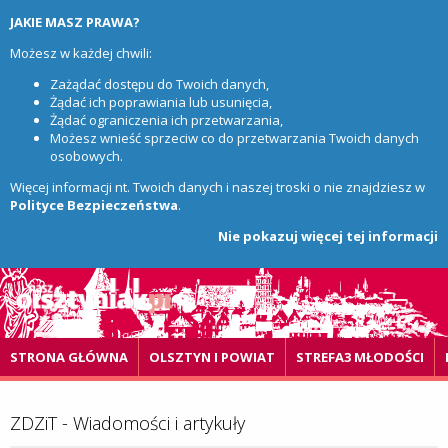
JAKIE MASZ PRAWA?
Możesz w każdej chwili:
Zażądać dostępu do Twoich danych,
Żądać ich poprawiania lub usunięcia,
Żądać ograniczenia ich przetwarzania,
Możesz wnieść sprzeciw co do przetwarzania Twoich danych
osobowych.
Więcej informacji nt. Twoich danych i naszej troski o nie znajdziesz w
Polityce Bezpieczeństwa
.
Nie pokazuj więcej tej informacji
STRONA GŁÓWNA
OLSZTYN I POWIAT
STREFA3 MŁODOŚCI
ZDZiT - Wiadomości i artykuły