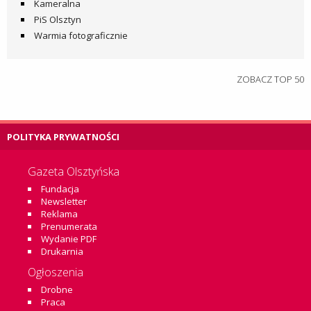
Kameralna
PiS Olsztyn
Warmia fotograficznie
ZOBACZ TOP 50
POLITYKA PRYWATNOŚCI
Gazeta Olsztyńska
Fundacja
Newsletter
Reklama
Prenumerata
Wydanie PDF
Drukarnia
Ogłoszenia
Drobne
Praca