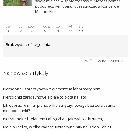
swoją miejsce w społeczeństwie. Możesz pomóc
podopiecznym domu, uczestnicząc w Koncercie
Maltańskim.
czw.
pt.
sob.
niedz.
pon.
wt.
śr.
6
7
8
9
10
11
12
Brak wydarzeń tego dnia
WIĘCEJ W KALENDARZU...
Najnowsze artykuły
Pierscionek zareczynowy z diamentem laboratoryjnym
Pierścionki zaręczynowe z białego złota na lato
Jak dobrać rozmiar pierścionka zaręczynowego bez zdradzania
niespodzianki?
Pierścionek z brylantem i obrączka – jak wybrać biżuterię
Małe pudełko, wielka radość: Biżuteryjne hity na Dzień Kobiet