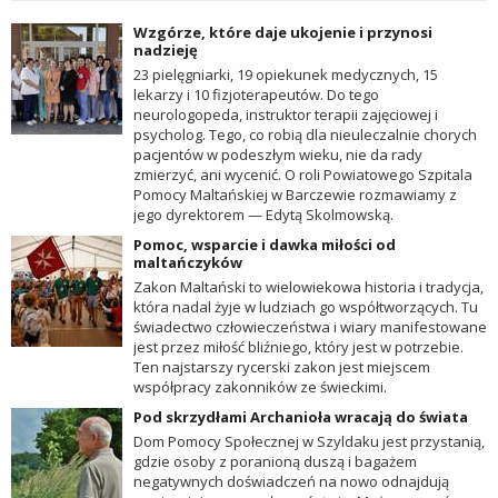
Wzgórze, które daje ukojenie i przynosi
nadzieję
23 pielęgniarki, 19 opiekunek medycznych, 15
lekarzy i 10 fizjoterapeutów. Do tego
neurologopeda, instruktor terapii zajęciowej i
psycholog. Tego, co robią dla nieuleczalnie chorych
pacjentów w podeszłym wieku, nie da rady
zmierzyć, ani wycenić. O roli Powiatowego Szpitala
Pomocy Maltańskiej w Barczewie rozmawiamy z
jego dyrektorem — Edytą Skolmowską.
Pomoc, wsparcie i dawka miłości od
maltańczyków
Zakon Maltański to wielowiekowa historia i tradycja,
która nadal żyje w ludziach go współtworzących. Tu
świadectwo człowieczeństwa i wiary manifestowane
jest przez miłość bliźniego, który jest w potrzebie.
Ten najstarszy rycerski zakon jest miejscem
współpracy zakonników ze świeckimi.
Pod skrzydłami Archanioła wracają do świata
Dom Pomocy Społecznej w Szyldaku jest przystanią,
gdzie osoby z poranioną duszą i bagażem
negatywnych doświadczeń na nowo odnajdują