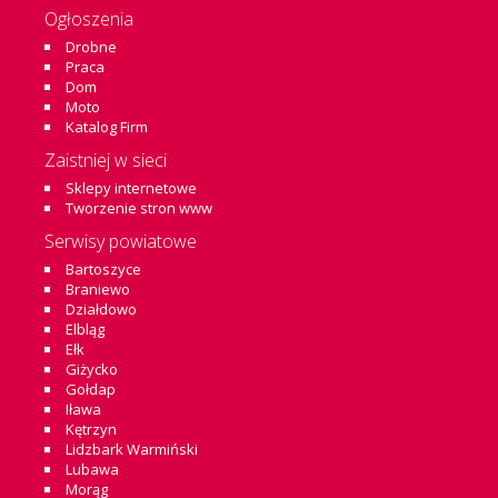
Ogłoszenia
Drobne
Praca
Dom
Moto
Katalog Firm
Zaistniej w sieci
Sklepy internetowe
Tworzenie stron www
Serwisy powiatowe
Bartoszyce
Braniewo
Działdowo
Elbląg
Ełk
Giżycko
Gołdap
Iława
Kętrzyn
Lidzbark Warmiński
Lubawa
Morąg