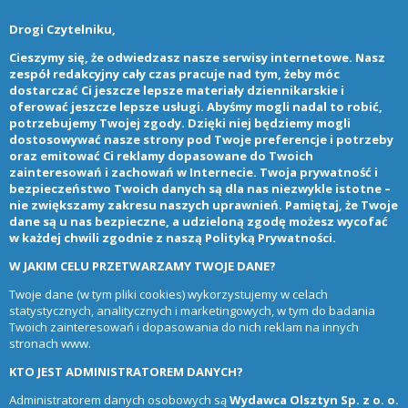
Drogi Czytelniku,
Cieszymy się, że odwiedzasz nasze serwisy internetowe. Nasz
zespół redakcyjny cały czas pracuje nad tym, żeby móc
dostarczać Ci jeszcze lepsze materiały dziennikarskie i
oferować jeszcze lepsze usługi. Abyśmy mogli nadal to robić,
potrzebujemy Twojej zgody. Dzięki niej będziemy mogli
dostosowywać nasze strony pod Twoje preferencje i potrzeby
oraz emitować Ci reklamy dopasowane do Twoich
zainteresowań i zachowań w Internecie. Twoja prywatność i
bezpieczeństwo Twoich danych są dla nas niezwykle istotne –
nie zwiększamy zakresu naszych uprawnień. Pamiętaj, że Twoje
dane są u nas bezpieczne, a udzieloną zgodę możesz wycofać
w każdej chwili zgodnie z naszą
Polityką Prywatności
.
W JAKIM CELU PRZETWARZAMY TWOJE DANE?
Twoje dane (w tym pliki cookies) wykorzystujemy w celach
statystycznych, analitycznych i marketingowych, w tym do badania
Twoich zainteresowań i dopasowania do nich reklam na innych
stronach www.
KTO JEST ADMINISTRATOREM DANYCH?
Administratorem danych osobowych są
Wydawca Olsztyn Sp. z o. o.