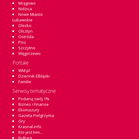
Mrągowo
Nidzica
Nowe Miasto
Lubawskie
Olecko
Olsztyn
Ostróda
Pisz
Szczytno
Węgorzewo
Portale
WM.pl
Dziennik Elbląski
Familie
Serwisy tematyczne
Podaruj swój 1%
Biznes i Finanse
Ekomazury
Gazeta Pielgrzyma
Gry
Krasnal.info
Kto jest kim...
Kultura