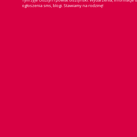
Tym żyje Olsztyn i powiat olsztyński. Wydarzenia, informacje o
ogłoszenia sms, blogi. Stawiamy na rodzinę!