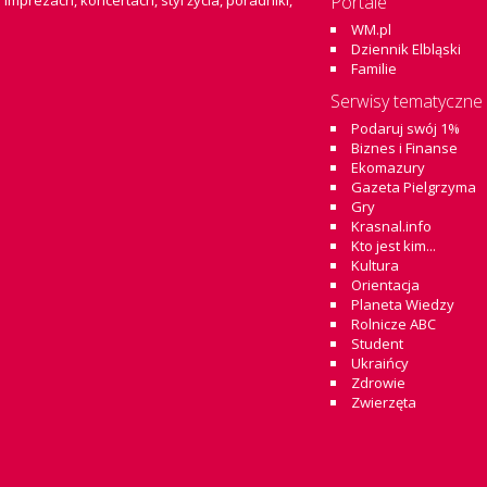
 imprezach, koncertach, styl życia, poradniki,
Portale
WM.pl
Dziennik Elbląski
Familie
Serwisy tematyczne
Podaruj swój 1%
Biznes i Finanse
Ekomazury
Gazeta Pielgrzyma
Gry
Krasnal.info
Kto jest kim...
Kultura
Orientacja
Planeta Wiedzy
Rolnicze ABC
Student
Ukraińcy
Zdrowie
Zwierzęta