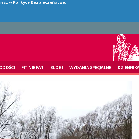
dziesz w
Polityce Bezpieczeństwa
.
ODOŚCI
FIT NIE FAT
BLOGI
WYDANIA SPECJALNE
DZIENNIK