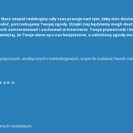
Nasz zespół redakcyjny cały czas pracuje nad tym, żeby móc dostarc
 robić, potrzebujemy Twojej zgody. Dzięki niej będziemy mogli do
ch zainteresowań i zachowań w Internecie. Twoja prywatność i b
amiętaj, że Twoje dane są u nas bezpieczne, a udzieloną zgodę mo
atystycznych, analitycznych i marketingowych, w tym do badania Twoich z
 z o. o.
danych osobowych.