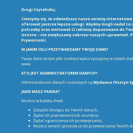
Drogi Czytelniku,
Cieszymy się, że odwiedzasz nasze serwisy internetowe. 
oferować jeszcze lepsze usługi. Abyśmy mogli nadal to
potrzeby oraz emitować Ci reklamy dopasowane do Twoi
istotne – nie zwiększamy zakresu naszych uprawnień. P
Prywatności
.
W JAKIM CELU PRZETWARZAMY TWOJE DANE?
Twoje dane (w tym pliki cookies) wykorzystujemy w celach st
www.
KTO JEST ADMINISTRATOREM DANYCH?
Administratorem danych osobowych są
Wydawca Olsztyn Sp.
JAKIE MASZ PRAWA?
Możesz w każdej chwili:
Zażądać dostępu do Twoich danych,
Żądać ich poprawiania lub usunięcia,
Żądać ograniczenia ich przetwarzania,
Możesz wnieść sprzeciw co do przetwarzania Twoich 