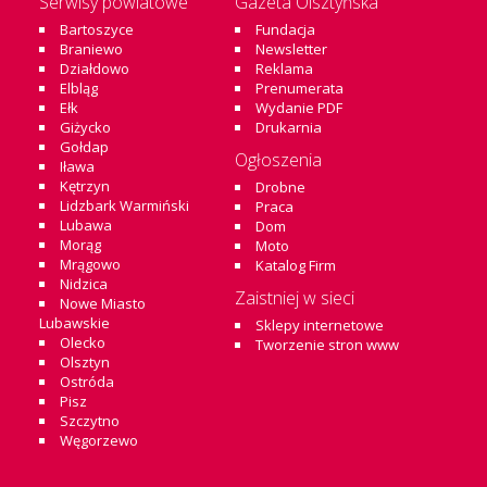
Serwisy powiatowe
Gazeta Olsztyńska
Bartoszyce
Fundacja
Braniewo
Newsletter
Działdowo
Reklama
Elbląg
Prenumerata
Ełk
Wydanie PDF
Giżycko
Drukarnia
Gołdap
Ogłoszenia
Iława
Kętrzyn
Drobne
Lidzbark Warmiński
Praca
Lubawa
Dom
Morąg
Moto
Mrągowo
Katalog Firm
Nidzica
Zaistniej w sieci
Nowe Miasto
Lubawskie
Sklepy internetowe
Olecko
Tworzenie stron www
Olsztyn
Ostróda
Pisz
Szczytno
Węgorzewo