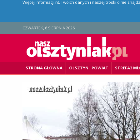
Więcej informacji nt. Twoich danych i naszej troski o nie znaj
CZWARTEK, 6 SIERPNIA 2026
STRONA GŁÓWNA
OLSZTYN I POWIAT
STREFA3 MŁ