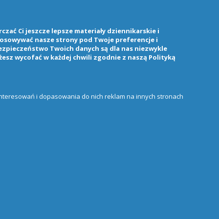
zać Ci jeszcze lepsze materiały dziennikarskie i
stosowywać nasze strony pod Twoje preferencje i
ezpieczeństwo Twoich danych są dla nas niezwykle
żesz wycofać w każdej chwili zgodnie z naszą
Polityką
ainteresowań i dopasowania do nich reklam na innych stronach