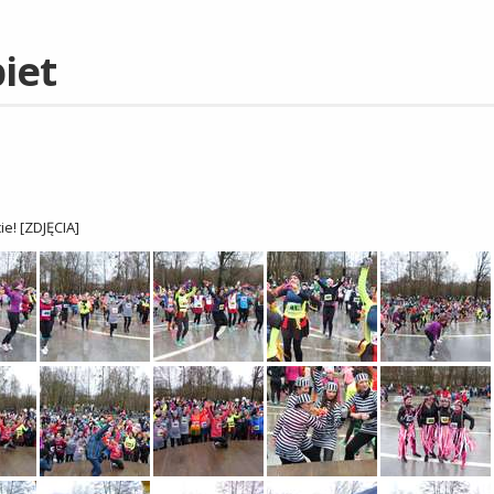
iet
ie! [ZDJĘCIA]