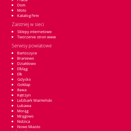
Dom
Moto
Katalog Firm
Zaistniej w sieci
Sklepy internetowe
Tworzenie stron www
Serwisy powiatowe
Bartoszyce
Braniewo
Działdowo
Elbląg
Ełk
Giżycko
Gołdap
Iława
Kętrzyn
Lidzbark Warmiński
Lubawa
Morąg
Mrągowo
Nidzica
Nowe Miasto