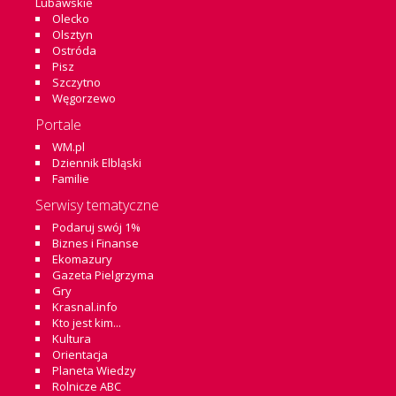
Lubawskie
Olecko
Olsztyn
Ostróda
Pisz
Szczytno
Węgorzewo
Portale
WM.pl
Dziennik Elbląski
Familie
Serwisy tematyczne
Podaruj swój 1%
Biznes i Finanse
Ekomazury
Gazeta Pielgrzyma
Gry
Krasnal.info
Kto jest kim...
Kultura
Orientacja
Planeta Wiedzy
Rolnicze ABC