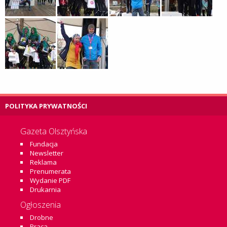
POLITYKA PRYWATNOŚCI
Gazeta Olsztyńska
Fundacja
Newsletter
Reklama
Prenumerata
Wydanie PDF
Drukarnia
Ogłoszenia
Drobne
Praca