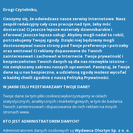
Drogi Czytelniku,
Cieszymy się, że odwiedzasz nasze serwisy internetowe. Nasz
zespół redakcyjny cały czas pracuje nad tym, żeby móc
dostarczać Ci jeszcze lepsze materiały dziennikarskie i
oferować jeszcze lepsze usługi. Abyśmy mogli nadal to robić,
potrzebujemy Twojej zgody. Dzięki niej będziemy mogli
dostosowywać nasze strony pod Twoje preferencje i potrzeby
oraz emitować Ci reklamy dopasowane do Twoich
zainteresowań i zachowań w Internecie. Twoja prywatność i
bezpieczeństwo Twoich danych są dla nas niezwykle istotne –
nie zwiększamy zakresu naszych uprawnień. Pamiętaj, że Twoje
dane są u nas bezpieczne, a udzieloną zgodę możesz wycofać
w każdej chwili zgodnie z naszą
Polityką Prywatności
.
W JAKIM CELU PRZETWARZAMY TWOJE DANE?
Twoje dane (w tym pliki cookies) wykorzystujemy w celach
statystycznych, analitycznych i marketingowych, w tym do badania
Twoich zainteresowań i dopasowania do nich reklam na innych
stronach www.
KTO JEST ADMINISTRATOREM DANYCH?
Administratorem danych osobowych są
Wydawca Olsztyn Sp. z o. o.