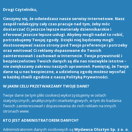
Drogi Czytelniku,
Cieszymy się, że odwiedzasz nasze serwisy internetowe. Nasz
zespół redakcyjny cały czas pracuje nad tym, żeby móc
dostarczać Ci jeszcze lepsze materiały dziennikarskie i
oferować jeszcze lepsze usługi. Abyśmy mogli nadal to robić,
potrzebujemy Twojej zgody. Dzięki niej będziemy mogli
dostosowywać nasze strony pod Twoje preferencje i potrzeby
oraz emitować Ci reklamy dopasowane do Twoich
zainteresowań i zachowań w Internecie. Twoja prywatność i
bezpieczeństwo Twoich danych są dla nas niezwykle istotne –
nie zwiększamy zakresu naszych uprawnień. Pamiętaj, że Twoje
dane są u nas bezpieczne, a udzieloną zgodę możesz wycofać
w każdej chwili zgodnie z naszą
Polityką Prywatności
.
W JAKIM CELU PRZETWARZAMY TWOJE DANE?
Twoje dane (w tym pliki cookies) wykorzystujemy w celach
statystycznych, analitycznych i marketingowych, w tym do badania
Twoich zainteresowań i dopasowania do nich reklam na innych
stronach www.
KTO JEST ADMINISTRATOREM DANYCH?
Administratorem danych osobowych są
Wydawca Olsztyn Sp. z o. o.