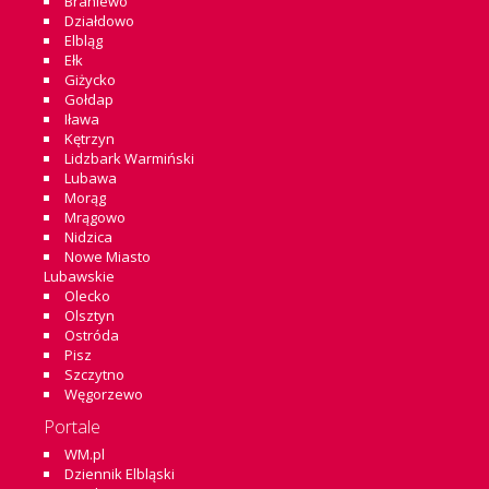
Braniewo
Działdowo
Elbląg
Ełk
Giżycko
Gołdap
Iława
Kętrzyn
Lidzbark Warmiński
Lubawa
Morąg
Mrągowo
Nidzica
Nowe Miasto
Lubawskie
Olecko
Olsztyn
Ostróda
Pisz
Szczytno
Węgorzewo
Portale
WM.pl
Dziennik Elbląski