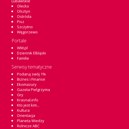
Lubawskie
Olecko
Olsztyn
Ostróda
Pisz
Szczytno
Węgorzewo
Portale
WM.pl
Dziennik Elbląski
Familie
Serwisy tematyczne
Podaruj swój 1%
Biznes i Finanse
Ekomazury
Gazeta Pielgrzyma
Gry
Krasnal.info
Kto jest kim...
Kultura
Orientacja
Planeta Wiedzy
Rolnicze ABC