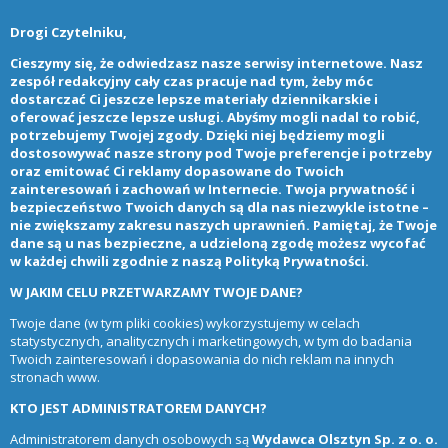
Drogi Czytelniku,
Cieszymy się, że odwiedzasz nasze serwisy internetowe. Nasz
zespół redakcyjny cały czas pracuje nad tym, żeby móc
dostarczać Ci jeszcze lepsze materiały dziennikarskie i
oferować jeszcze lepsze usługi. Abyśmy mogli nadal to robić,
potrzebujemy Twojej zgody. Dzięki niej będziemy mogli
dostosowywać nasze strony pod Twoje preferencje i potrzeby
oraz emitować Ci reklamy dopasowane do Twoich
zainteresowań i zachowań w Internecie. Twoja prywatność i
bezpieczeństwo Twoich danych są dla nas niezwykle istotne –
nie zwiększamy zakresu naszych uprawnień. Pamiętaj, że Twoje
dane są u nas bezpieczne, a udzieloną zgodę możesz wycofać
w każdej chwili zgodnie z naszą
Polityką Prywatności
.
W JAKIM CELU PRZETWARZAMY TWOJE DANE?
Twoje dane (w tym pliki cookies) wykorzystujemy w celach
statystycznych, analitycznych i marketingowych, w tym do badania
Twoich zainteresowań i dopasowania do nich reklam na innych
stronach www.
KTO JEST ADMINISTRATOREM DANYCH?
Administratorem danych osobowych są
Wydawca Olsztyn Sp. z o. o.