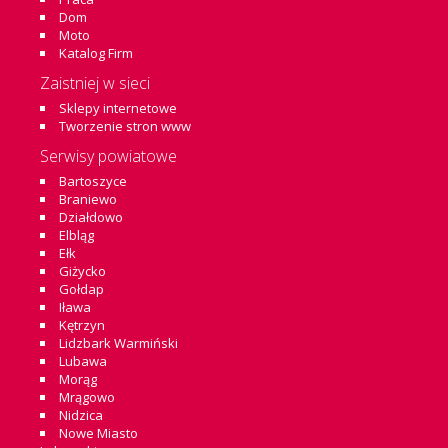
Dom
Moto
Katalog Firm
Zaistniej w sieci
Sklepy internetowe
Tworzenie stron www
Serwisy powiatowe
Bartoszyce
Braniewo
Działdowo
Elbląg
Ełk
Giżycko
Gołdap
Iława
Kętrzyn
Lidzbark Warmiński
Lubawa
Morąg
Mrągowo
Nidzica
Nowe Miasto