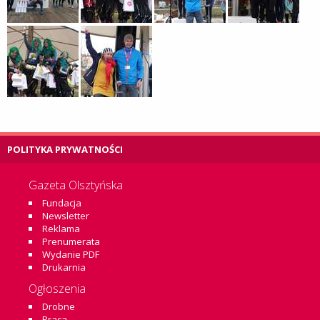
POLITYKA PRYWATNOŚCI
Gazeta Olsztyńska
Fundacja
Newsletter
Reklama
Prenumerata
Wydanie PDF
Drukarnia
Ogłoszenia
Drobne
Praca