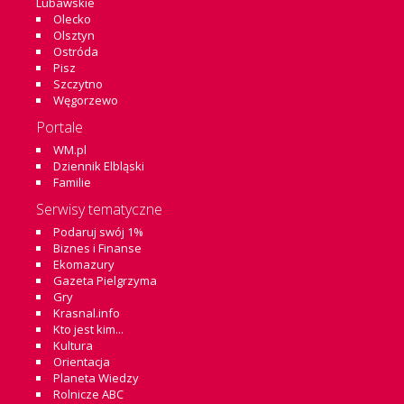
Lubawskie
Olecko
Olsztyn
Ostróda
Pisz
Szczytno
Węgorzewo
Portale
WM.pl
Dziennik Elbląski
Familie
Serwisy tematyczne
Podaruj swój 1%
Biznes i Finanse
Ekomazury
Gazeta Pielgrzyma
Gry
Krasnal.info
Kto jest kim...
Kultura
Orientacja
Planeta Wiedzy
Rolnicze ABC