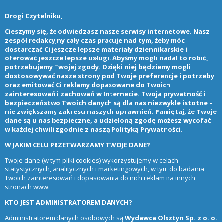
Drogi Czytelniku,
Cieszymy się, że odwiedzasz nasze serwisy internetowe. Nasz
zespół redakcyjny cały czas pracuje nad tym, żeby móc
dostarczać Ci jeszcze lepsze materiały dziennikarskie i
oferować jeszcze lepsze usługi. Abyśmy mogli nadal to robić,
potrzebujemy Twojej zgody. Dzięki niej będziemy mogli
dostosowywać nasze strony pod Twoje preferencje i potrzeby
oraz emitować Ci reklamy dopasowane do Twoich
zainteresowań i zachowań w Internecie. Twoja prywatność i
bezpieczeństwo Twoich danych są dla nas niezwykle istotne –
nie zwiększamy zakresu naszych uprawnień. Pamiętaj, że Twoje
dane są u nas bezpieczne, a udzieloną zgodę możesz wycofać
w każdej chwili zgodnie z naszą
Polityką Prywatności
.
W JAKIM CELU PRZETWARZAMY TWOJE DANE?
Twoje dane (w tym pliki cookies) wykorzystujemy w celach
statystycznych, analitycznych i marketingowych, w tym do badania
Twoich zainteresowań i dopasowania do nich reklam na innych
stronach www.
KTO JEST ADMINISTRATOREM DANYCH?
Administratorem danych osobowych są
Wydawca Olsztyn Sp. z o. o.