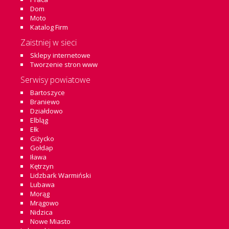
Dom
Moto
Katalog Firm
Zaistniej w sieci
Sklepy internetowe
Tworzenie stron www
Serwisy powiatowe
Bartoszyce
Braniewo
Działdowo
Elbląg
Ełk
Giżycko
Gołdap
Iława
Kętrzyn
Lidzbark Warmiński
Lubawa
Morąg
Mrągowo
Nidzica
Nowe Miasto