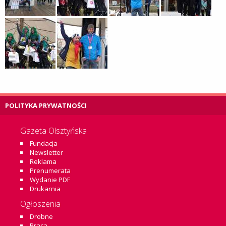
POLITYKA PRYWATNOŚCI
Gazeta Olsztyńska
Fundacja
Newsletter
Reklama
Prenumerata
Wydanie PDF
Drukarnia
Ogłoszenia
Drobne
Praca